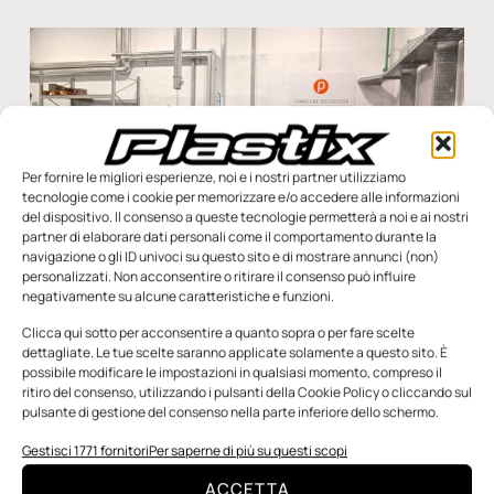
Per fornire le migliori esperienze, noi e i nostri partner utilizziamo
tecnologie come i cookie per memorizzare e/o accedere alle informazioni
del dispositivo. Il consenso a queste tecnologie permetterà a noi e ai nostri
partner di elaborare dati personali come il comportamento durante la
navigazione o gli ID univoci su questo sito e di mostrare annunci (non)
personalizzati. Non acconsentire o ritirare il consenso può influire
negativamente su alcune caratteristiche e funzioni.
Clicca qui sotto per acconsentire a quanto sopra o per fare scelte
dettagliate. Le tue scelte saranno applicate solamente a questo sito. È
possibile modificare le impostazioni in qualsiasi momento, compreso il
Tecnologie non convenzionali per lo stampaggio di
ritiro del consenso, utilizzando i pulsanti della Cookie Policy o cliccando sul
compositi e di espansi microcellulari
pulsante di gestione del consenso nella parte inferiore dello schermo.
Nella giornata di giovedì 30 novembre, presso il consorzio
Gestisci 1771 fornitori
Per saperne di più su questi scopi
Proplast di Alessandria, si è tenuto il seminario tecnico:
“Tecnologie non convenzionali – Stampaggio di compositi
ACCETTA