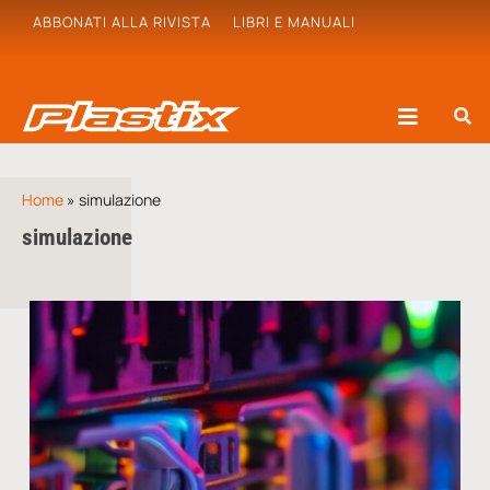
ABBONATI ALLA RIVISTA
LIBRI E MANUALI
Home
»
simulazione
simulazione