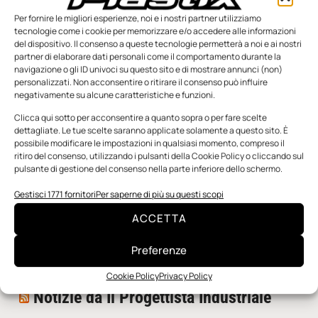
Per fornire le migliori esperienze, noi e i nostri partner utilizziamo
tecnologie come i cookie per memorizzare e/o accedere alle informazioni
del dispositivo. Il consenso a queste tecnologie permetterà a noi e ai nostri
partner di elaborare dati personali come il comportamento durante la
navigazione o gli ID univoci su questo sito e di mostrare annunci (non)
personalizzati. Non acconsentire o ritirare il consenso può influire
negativamente su alcune caratteristiche e funzioni.
n.5 - Giugno 2026
n.4 - Maggio 2026
n.3 - Aprile 2026
Edicola Web
Clicca qui sotto per acconsentire a quanto sopra o per fare scelte
dettagliate. Le tue scelte saranno applicate solamente a questo sito. È
possibile modificare le impostazioni in qualsiasi momento, compreso il
ritiro del consenso, utilizzando i pulsanti della Cookie Policy o cliccando sul
Notizie da Meccanicanews
pulsante di gestione del consenso nella parte inferiore dello schermo.
I nanonastri di grafene come potenziali sensori per i
Gestisci 1771 fornitori
Per saperne di più su questi scopi
reattori a fusione
ACCETTA
Una nuova mano robotica passa da una pinza all’altra
con un singolo motore
Preferenze
O-Ring, tecnica e applicazioni
Cookie Policy
Privacy Policy
Notizie da Il Progettista Industriale