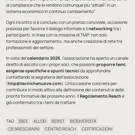
di compliance che le rendono comunque più “attuali” in un
sistema economico in continuo cambiamento”.
Ogni incontro si è concluso con un pranzo conviviale, occasione
preziosa per favorire il dialogo informale e il
networking
tra i
partecipanti, in linea con la missione di TMP: non solo
formazione e aggiornamento, ma anche creazione di rete tra
professionisti del settore.
In vista del
calendario 2026
, l’associazione ha aperto un canale
diretto di ascolto con i propri soci, che possono
proporre temi,
esigenze specifiche e spunti tecnici
da approfondire
contattando la segreteria dell’associazione
(
tmp@tecnichenuove.com
). Un’occasione concreta per
contribuire in modo attivo alla definizione dei contenuti e delle
priorità formative del prossimo anno. Il
Regolamento Reach
è
già confermato tra i temi da trattare.
TAG:
3BEE
ALLOD
BERST
BIODIVERSITÀ
CB BRESCIANINI
CENTRO REACH
CERTIFICAZIONI