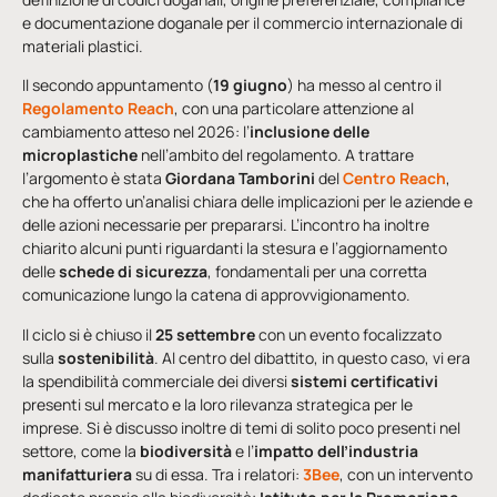
e documentazione doganale per il commercio internazionale di
materiali plastici.
Il secondo appuntamento (
19 giugno
) ha messo al centro il
Regolamento Reach
, con una particolare attenzione al
cambiamento atteso nel 2026: l’
inclusione delle
microplastiche
nell’ambito del regolamento. A trattare
l’argomento è stata
Giordana Tamborini
del
Centro Reach
,
che ha offerto un’analisi chiara delle implicazioni per le aziende e
delle azioni necessarie per prepararsi. L’incontro ha inoltre
chiarito alcuni punti riguardanti la stesura e l’aggiornamento
delle
schede di sicurezza
, fondamentali per una corretta
comunicazione lungo la catena di approvvigionamento.
Il ciclo si è chiuso il
25 settembre
con un evento focalizzato
sulla
sostenibilità
. Al centro del dibattito, in questo caso, vi era
la spendibilità commerciale dei diversi
sistemi certificativi
presenti sul mercato e la loro rilevanza strategica per le
imprese. Si è discusso inoltre di temi di solito poco presenti nel
settore, come la
biodiversità
e l’
impatto dell’industria
manifatturiera
su di essa. Tra i relatori:
3Bee
, con un intervento