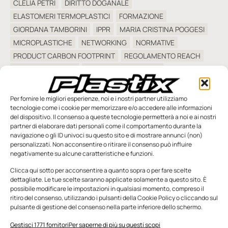
CLELIA PETRI
DIRITTO DOGANALE
ELASTOMERI TERMOPLASTICI
FORMAZIONE
GIORDANA TAMBORINI
IPPR
MARIA CRISTINA POGGESI
MICROPLASTICHE
NETWORKING
NORMATIVE
PRODUCT CARBON FOOTPRINT
REGOLAMENTO REACH
ROBERTO MOLTENI
SCHEDE DI SICUREZZA
SEMINARI TMP
SIMONE DEL NEVO
SOSTENIBILITÀ AMBIENTALE
STUDIO DEL NEVO
TMP
Per fornire le migliori esperienze, noi e i nostri partner utilizziamo
tecnologie come i cookie per memorizzare e/o accedere alle informazioni
WALTER BERTOZZI
del dispositivo. Il consenso a queste tecnologie permetterà a noi e ai nostri
partner di elaborare dati personali come il comportamento durante la
navigazione o gli ID univoci su questo sito e di mostrare annunci (non)
personalizzati. Non acconsentire o ritirare il consenso può influire
negativamente su alcune caratteristiche e funzioni.
Clicca qui sotto per acconsentire a quanto sopra o per fare scelte
dettagliate. Le tue scelte saranno applicate solamente a questo sito. È
SFOGLIA LA RIVISTA
possibile modificare le impostazioni in qualsiasi momento, compreso il
ritiro del consenso, utilizzando i pulsanti della Cookie Policy o cliccando sul
pulsante di gestione del consenso nella parte inferiore dello schermo.
Gestisci 1771 fornitori
Per saperne di più su questi scopi