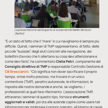
La presentazione dell’esperto di sostenibilità Walter Bertozzi
(BeRst)
“È un dato di fatto che il “mare” in cui navighiamo è sempre più
difficile. Quindi, i seminari di TMP rappresentano, di fatto, delle
piccole “bussole”, degli aiuti concreti alla navigazione, dei
bollettini d’avviso che ti allertano su cosa devi attenzionare e
come devi farlo”, ha commentato
Clelia Petri
, componente del
Consiglio direttivo di TMP
e responsabile Controllo Gestione di
CB Brescianini
. “Ciò significa non dover sacrificare il proprio
tempo, ormai molto prezioso, ma trovare in un unico
contenitore (TMP), peraltro autorevole, le informazioni, le
risposte alle nostre domande e anche, se vogliamo, i
professionisti ai quali fare riferimento. L’associazione TMP,
attraverso i seminari di questo tipo, fornisce
strumenti
aggiornati e validi
; poi sta alle aziende capire come usare tali
informazioni per migliorare il proprio operato, all’interno di canali