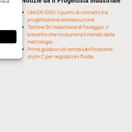
Notizie da Il Progettista Industriale
ante di
UNI EN 1090: il punto di contatto tra
progettazione ed esecuzione
Techne Srl | Maschere di fissaggio: il
brevetto che rivoluziona il mondo della
metrologia
Prima guida a rulli senza lubrificazione:
drylin C per regolazioni fluide