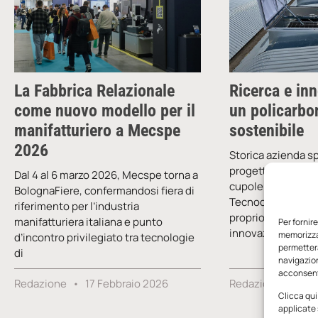
La Fabbrica Relazionale
Ricerca e in
come nuovo modello per il
un policarbo
manifatturiero a Mecspe
sostenibile
2026
Storica azienda sp
progettazione e n
Dal 4 al 6 marzo 2026, Mecspe torna a
cupole e lucernari
BolognaFiere, confermandosi fiera di
Tecnocupole Panca
riferimento per l’industria
proprio impegno in
manifatturiera italiana e punto
Per fornir
innovazione
memorizzar
d’incontro privilegiato tra tecnologie
permetterà
di
navigazion
acconsenti
Redazione
17 Febbraio 2026
Redazione
5 F
Clicca qui
applicate 