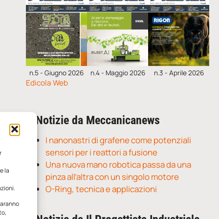
n.5 - Giugno 2026
n.4 - Maggio 2026
n.3 - Aprile 2026
Edicola Web
Notizie da Meccanicanews
I nanonastri di grafene come potenziali
sensori per i reattori a fusione
r
Una nuova mano robotica passa da una
e la
pinza all’altra con un singolo motore
O-Ring, tecnica e applicazioni
zioni.
 saranno
to,