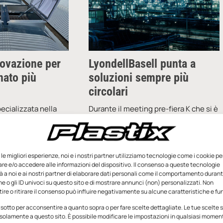
novazione per
LyondellBasell punta a
nato più
soluzioni sempre più
circolari
ecializzata nella
Durante il meeting pre-fiera K che si è
ella produzione di
tenuto di recente a Rotterdam,
 Made in Italy,
organizzato da European Marketing
ldi prosegue il
Group (EMG) per dare anticipazioni
 ricerca e
sulle novità che
e le migliori esperienze, noi e i nostri partner utilizziamo tecnologie come i cookie pe
e e/o accedere alle informazioni del dispositivo. Il consenso a queste tecnologie
 a noi e ai nostri partner di elaborare dati personali come il comportamento durant
e o gli ID univoci su questo sito e di mostrare annunci (non) personalizzati. Non
re o ritirare il consenso può influire negativamente su alcune caratteristiche e fun
ebbraio 2026
Redazione
19 Giugno 2025
 sotto per acconsentire a quanto sopra o per fare scelte dettagliate. Le tue scelte
solamente a questo sito. È possibile modificare le impostazioni in qualsiasi momen