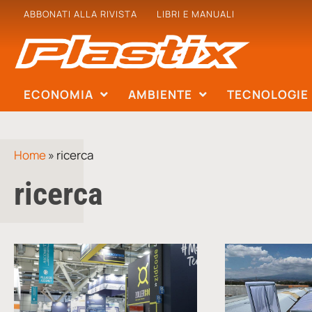
ABBONATI ALLA RIVISTA
LIBRI E MANUALI
ECONOMIA
AMBIENTE
TECNOLOGIE
Home
»
ricerca
ricerca