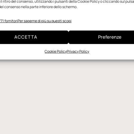
l ritiro del consenso, utilizzando i pulsanti della Cookie Policy o cliccando sul puls
el consenso nella parte inferiore dello schermo.
71 fornitori
Per saperne di più su questi scopi
ACCETTA
Preferenze
Cookie Policy
Privacy Policy