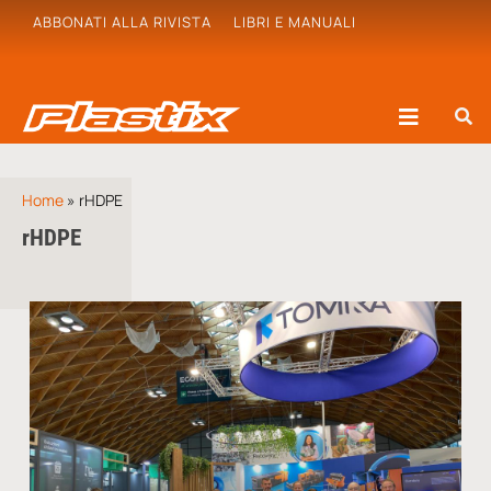
ABBONATI ALLA RIVISTA
LIBRI E MANUALI
Home
»
rHDPE
rHDPE