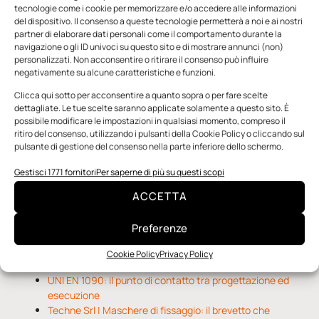
tecnologie come i cookie per memorizzare e/o accedere alle informazioni
del dispositivo. Il consenso a queste tecnologie permetterà a noi e ai nostri
partner di elaborare dati personali come il comportamento durante la
navigazione o gli ID univoci su questo sito e di mostrare annunci (non)
personalizzati. Non acconsentire o ritirare il consenso può influire
negativamente su alcune caratteristiche e funzioni.
n.5 - Giugno 2026
n.4 - Maggio 2026
n.3 - Aprile 2026
Clicca qui sotto per acconsentire a quanto sopra o per fare scelte
Edicola Web
dettagliate. Le tue scelte saranno applicate solamente a questo sito. È
possibile modificare le impostazioni in qualsiasi momento, compreso il
ritiro del consenso, utilizzando i pulsanti della Cookie Policy o cliccando sul
pulsante di gestione del consenso nella parte inferiore dello schermo.
Notizie da Meccanicanews
Gestisci 1771 fornitori
Per saperne di più su questi scopi
O-Ring, tecnica e applicazioni
Applicazioni della fluidodinamica computazionale (CFD)
ACCETTA
Rivestimenti nanocompositi per ingranaggi
Preferenze
Notizie da Il Progettista Industriale
Cookie Policy
Privacy Policy
UNI EN 1090: il punto di contatto tra progettazione ed
esecuzione
Techne Srl | Maschere di fissaggio: il brevetto che