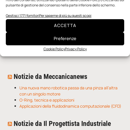
pulsante di gestione del consenso nella parte inferiore dello schermo.
Gestisci 1771 fornitori
Per saperne di più su questi scopi
ACCETTA
Preferenze
Cookie Policy
Privacy Policy
n.5 - Giugno 2026
n.4 - Maggio 2026
n.3 - Aprile 2026
Edicola Web
Notizie da Meccanicanews
Una nuova mano robotica passa da una pinza all’altra
con un singolo motore
O-Ring, tecnica e applicazioni
Applicazioni della fluidodinamica computazionale (CFD)
Notizie da Il Progettista Industriale