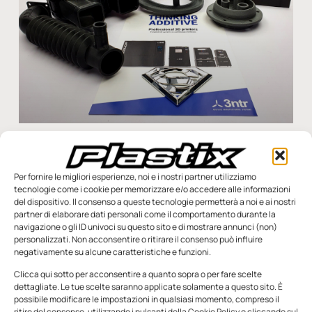
3ntr, polimeri tecnici per lavorazioni complesse
3ntr, produttore di sistemi per la stampa 3D FDM ad uso
industriale, ha presentato a Francoforte la nuova gamma di
Per fornire le migliori esperienze, noi e i nostri partner utilizziamo
polimeri tecnici ad alte prestazioni
tecnologie come i cookie per memorizzare e/o accedere alle informazioni
del dispositivo. Il consenso a queste tecnologie permetterà a noi e ai nostri
partner di elaborare dati personali come il comportamento durante la
Cinzia Galimberti
22 Dicembre 2022
navigazione o gli ID univoci su questo sito e di mostrare annunci (non)
personalizzati. Non acconsentire o ritirare il consenso può influire
negativamente su alcune caratteristiche e funzioni.
Clicca qui sotto per acconsentire a quanto sopra o per fare scelte
dettagliate. Le tue scelte saranno applicate solamente a questo sito. È
SFOGLIA LA RIVISTA
possibile modificare le impostazioni in qualsiasi momento, compreso il
ritiro del consenso, utilizzando i pulsanti della Cookie Policy o cliccando sul