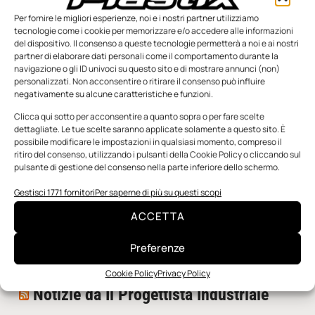
Per fornire le migliori esperienze, noi e i nostri partner utilizziamo
tecnologie come i cookie per memorizzare e/o accedere alle informazioni
del dispositivo. Il consenso a queste tecnologie permetterà a noi e ai nostri
partner di elaborare dati personali come il comportamento durante la
navigazione o gli ID univoci su questo sito e di mostrare annunci (non)
personalizzati. Non acconsentire o ritirare il consenso può influire
negativamente su alcune caratteristiche e funzioni.
n.5 - Giugno 2026
n.4 - Maggio 2026
n.3 - Aprile 2026
Edicola Web
Clicca qui sotto per acconsentire a quanto sopra o per fare scelte
dettagliate. Le tue scelte saranno applicate solamente a questo sito. È
possibile modificare le impostazioni in qualsiasi momento, compreso il
ritiro del consenso, utilizzando i pulsanti della Cookie Policy o cliccando sul
Notizie da Meccanicanews
pulsante di gestione del consenso nella parte inferiore dello schermo.
I nanonastri di grafene come potenziali sensori per i
Gestisci 1771 fornitori
Per saperne di più su questi scopi
reattori a fusione
ACCETTA
Una nuova mano robotica passa da una pinza all’altra
con un singolo motore
Preferenze
O-Ring, tecnica e applicazioni
Cookie Policy
Privacy Policy
Notizie da Il Progettista Industriale