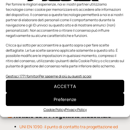
Per fornire le migliori esperienze, noi e i nostri partner utilizziamo
tecnologie come i cookie per memorizzare e/o accedere alle informazioni
del dispositivo. Il consenso a queste tecnologie permetterà a noi e ai nostri
partner di elaborare dati personali come il comportamento durante la
navigazione o gli ID univoci su questo sito e di mostrare annunci (non)
personalizzati. Non acconsentire o ritirare il consenso può influire
negativamente su alcune caratteristiche e funzioni.
n.5 - Giugno 2026
n.4 - Maggio 2026
n.3 - Aprile 2026
Clicca qui sotto per acconsentire a quanto sopra o per fare scelte
Edicola Web
dettagliate. Le tue scelte saranno applicate solamente a questo sito. È
possibile modificare le impostazioni in qualsiasi momento, compreso il
ritiro del consenso, utilizzando i pulsanti della Cookie Policy o cliccando sul
pulsante di gestione del consenso nella parte inferiore dello schermo.
Notizie da Meccanicanews
Gestisci 1771 fornitori
Per saperne di più su questi scopi
Una nuova mano robotica passa da una pinza all’altra
con un singolo motore
ACCETTA
O-Ring, tecnica e applicazioni
Applicazioni della fluidodinamica computazionale (CFD)
Preferenze
Cookie Policy
Privacy Policy
Notizie da Il Progettista Industriale
UNI EN 1090: il punto di contatto tra progettazione ed