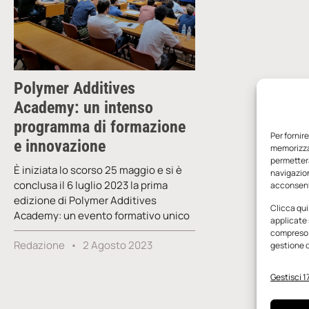
Polymer Additives
Academy: un intenso
programma di formazione
Per fornir
e innovazione
memorizzar
permetterà
È iniziata lo scorso 25 maggio e si è
navigazion
conclusa il 6 luglio 2023 la prima
acconsenti
edizione di Polymer Additives
Clicca qui
Academy: un evento formativo unico
applicate 
compreso i
Redazione
2 Agosto 2023
gestione d
Gestisci 17