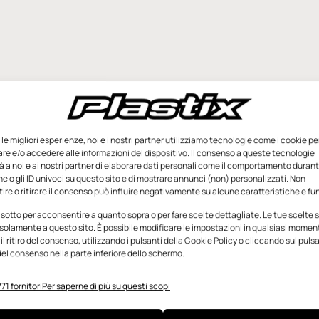
e le migliori esperienze, noi e i nostri partner utilizziamo tecnologie come i cookie pe
e e/o accedere alle informazioni del dispositivo. Il consenso a queste tecnologie
 a noi e ai nostri partner di elaborare dati personali come il comportamento durant
e o gli ID univoci su questo sito e di mostrare annunci (non) personalizzati. Non
re o ritirare il consenso può influire negativamente su alcune caratteristiche e fun
 sotto per acconsentire a quanto sopra o per fare scelte dettagliate. Le tue scelte
solamente a questo sito. È possibile modificare le impostazioni in qualsiasi momen
l ritiro del consenso, utilizzando i pulsanti della Cookie Policy o cliccando sul puls
el consenso nella parte inferiore dello schermo.
71 fornitori
Per saperne di più su questi scopi