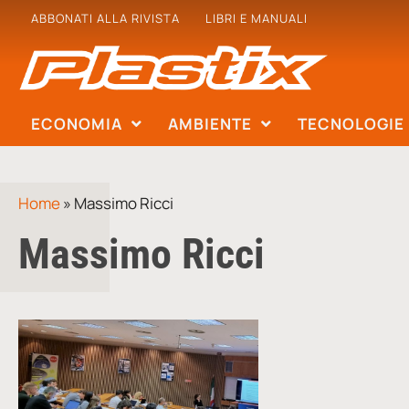
ABBONATI ALLA RIVISTA
LIBRI E MANUALI
ECONOMIA
AMBIENTE
TECNOLOGIE
Home
»
Massimo Ricci
Massimo Ricci