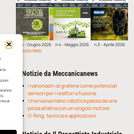
n.5 - Giugno 2026
n.4 - Maggio 2026
n.3 - Aprile 2026
Edicola Web
r
e la
Notizie da Meccanicanews
zioni.
I nanonastri di grafene come potenziali
 saranno
sensori per i reattori a fusione
to,
Una nuova mano robotica passa da una
ante di
pinza all’altra con un singolo motore
O-Ring, tecnica e applicazioni