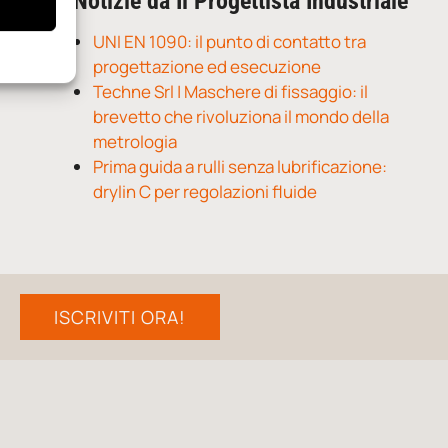
Notizie da Il Progettista Industriale
UNI EN 1090: il punto di contatto tra
progettazione ed esecuzione
Techne Srl | Maschere di fissaggio: il
brevetto che rivoluziona il mondo della
metrologia
Prima guida a rulli senza lubrificazione:
drylin C per regolazioni fluide
ISCRIVITI ORA!