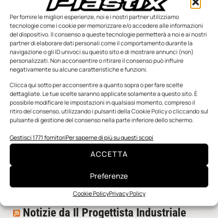
Per fornire le migliori esperienze, noi e i nostri partner utilizziamo
tecnologie come i cookie per memorizzare e/o accedere alle informazioni
del dispositivo. Il consenso a queste tecnologie permetterà a noi e ai nostri
partner di elaborare dati personali come il comportamento durante la
navigazione o gli ID univoci su questo sito e di mostrare annunci (non)
personalizzati. Non acconsentire o ritirare il consenso può influire
negativamente su alcune caratteristiche e funzioni.
n.5 - Giugno 2026
n.4 - Maggio 2026
n.3 - Aprile 2026
Clicca qui sotto per acconsentire a quanto sopra o per fare scelte
Edicola Web
dettagliate. Le tue scelte saranno applicate solamente a questo sito. È
possibile modificare le impostazioni in qualsiasi momento, compreso il
ritiro del consenso, utilizzando i pulsanti della Cookie Policy o cliccando sul
pulsante di gestione del consenso nella parte inferiore dello schermo.
Notizie da Meccanicanews
Gestisci 1771 fornitori
Per saperne di più su questi scopi
I nanonastri di grafene come potenziali sensori per i
reattori a fusione
ACCETTA
Una nuova mano robotica passa da una pinza all’altra
con un singolo motore
Preferenze
O-Ring, tecnica e applicazioni
Cookie Policy
Privacy Policy
Notizie da Il Progettista Industriale