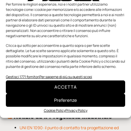
Per fornire le migliori esperienze, noi e i nostri partner utilizziamo
tecnologie come i cookie per memorizzare e/o accedere alle informazioni
del dispositivo. Il consenso a queste tecnologie permetterà a noi e ai nostri
partner di elaborare dati personali come il comportamento durante la
navigazione o gli ID univoci su questo sito e di mostrare annunci (non)
personalizzati. Non acconsentire o ritirare il consenso può influire
negativamente su alcune caratteristiche e funzioni.
n.5 - Giugno 2026
n.4 - Maggio 2026
n.3 - Aprile 2026
Clicca qui sotto per acconsentire a quanto sopra o per fare scelte
Edicola Web
dettagliate. Le tue scelte saranno applicate solamente a questo sito. È
possibile modificare le impostazioni in qualsiasi momento, compreso il
ritiro del consenso, utilizzando i pulsanti della Cookie Policy o cliccando sul
pulsante di gestione del consenso nella parte inferiore dello schermo.
Notizie da Meccanicanews
Gestisci 1771 fornitori
Per saperne di più su questi scopi
Una nuova mano robotica passa da una pinza all’altra
con un singolo motore
ACCETTA
O-Ring, tecnica e applicazioni
Applicazioni della fluidodinamica computazionale (CFD)
Preferenze
Cookie Policy
Privacy Policy
Notizie da Il Progettista Industriale
UNI EN 1090: il punto di contatto tra progettazione ed