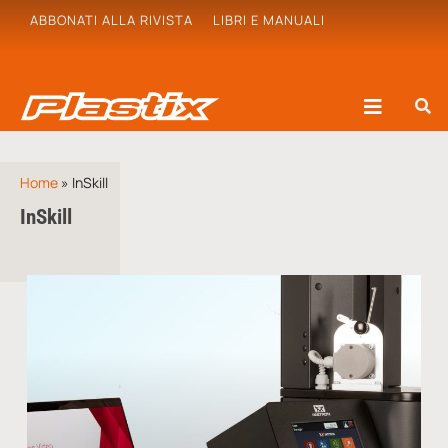
ABBONATI ALLA RIVISTA
LIBRI E MANUALI
Home
»
InSkill
InSkill