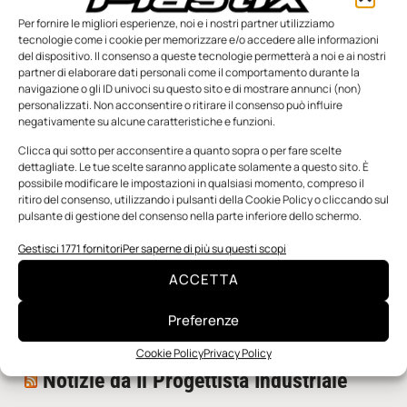
Per fornire le migliori esperienze, noi e i nostri partner utilizziamo
tecnologie come i cookie per memorizzare e/o accedere alle informazioni
del dispositivo. Il consenso a queste tecnologie permetterà a noi e ai nostri
partner di elaborare dati personali come il comportamento durante la
navigazione o gli ID univoci su questo sito e di mostrare annunci (non)
personalizzati. Non acconsentire o ritirare il consenso può influire
negativamente su alcune caratteristiche e funzioni.
n.5 - Giugno 2026
n.4 - Maggio 2026
n.3 - Aprile 2026
Edicola Web
Clicca qui sotto per acconsentire a quanto sopra o per fare scelte
dettagliate. Le tue scelte saranno applicate solamente a questo sito. È
possibile modificare le impostazioni in qualsiasi momento, compreso il
ritiro del consenso, utilizzando i pulsanti della Cookie Policy o cliccando sul
Notizie da Meccanicanews
pulsante di gestione del consenso nella parte inferiore dello schermo.
I nanonastri di grafene come potenziali sensori per i
Gestisci 1771 fornitori
Per saperne di più su questi scopi
reattori a fusione
ACCETTA
Una nuova mano robotica passa da una pinza all’altra
con un singolo motore
Preferenze
O-Ring, tecnica e applicazioni
Cookie Policy
Privacy Policy
Notizie da Il Progettista Industriale