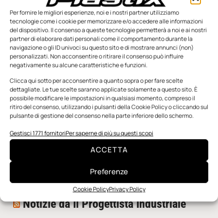
Per fornire le migliori esperienze, noi e i nostri partner utilizziamo
tecnologie come i cookie per memorizzare e/o accedere alle informazioni
del dispositivo. Il consenso a queste tecnologie permetterà a noi e ai nostri
partner di elaborare dati personali come il comportamento durante la
navigazione o gli ID univoci su questo sito e di mostrare annunci (non)
personalizzati. Non acconsentire o ritirare il consenso può influire
negativamente su alcune caratteristiche e funzioni.
n.5 - Giugno 2026
n.4 - Maggio 2026
n.3 - Aprile 2026
Edicola Web
Clicca qui sotto per acconsentire a quanto sopra o per fare scelte
dettagliate. Le tue scelte saranno applicate solamente a questo sito. È
possibile modificare le impostazioni in qualsiasi momento, compreso il
ritiro del consenso, utilizzando i pulsanti della Cookie Policy o cliccando sul
Notizie da Meccanicanews
pulsante di gestione del consenso nella parte inferiore dello schermo.
I nanonastri di grafene come potenziali sensori per i
Gestisci 1771 fornitori
Per saperne di più su questi scopi
reattori a fusione
ACCETTA
Una nuova mano robotica passa da una pinza all’altra
con un singolo motore
Preferenze
O-Ring, tecnica e applicazioni
Cookie Policy
Privacy Policy
Notizie da Il Progettista Industriale