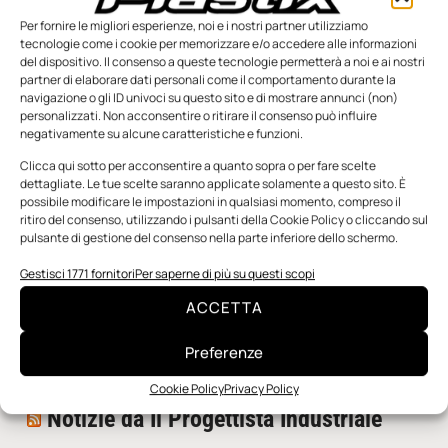
Per fornire le migliori esperienze, noi e i nostri partner utilizziamo
tecnologie come i cookie per memorizzare e/o accedere alle informazioni
del dispositivo. Il consenso a queste tecnologie permetterà a noi e ai nostri
partner di elaborare dati personali come il comportamento durante la
navigazione o gli ID univoci su questo sito e di mostrare annunci (non)
personalizzati. Non acconsentire o ritirare il consenso può influire
negativamente su alcune caratteristiche e funzioni.
n.5 - Giugno 2026
n.4 - Maggio 2026
n.3 - Aprile 2026
Edicola Web
Clicca qui sotto per acconsentire a quanto sopra o per fare scelte
dettagliate. Le tue scelte saranno applicate solamente a questo sito. È
possibile modificare le impostazioni in qualsiasi momento, compreso il
ritiro del consenso, utilizzando i pulsanti della Cookie Policy o cliccando sul
Notizie da Meccanicanews
pulsante di gestione del consenso nella parte inferiore dello schermo.
I nanonastri di grafene come potenziali sensori per i
Gestisci 1771 fornitori
Per saperne di più su questi scopi
reattori a fusione
ACCETTA
Una nuova mano robotica passa da una pinza all’altra
con un singolo motore
Preferenze
O-Ring, tecnica e applicazioni
Cookie Policy
Privacy Policy
Notizie da Il Progettista Industriale