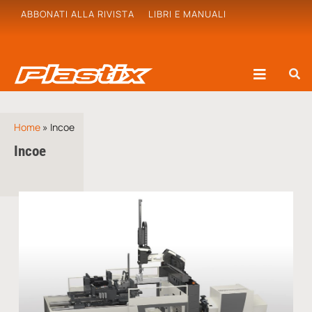
ABBONATI ALLA RIVISTA
LIBRI E MANUALI
Home
»
Incoe
Incoe