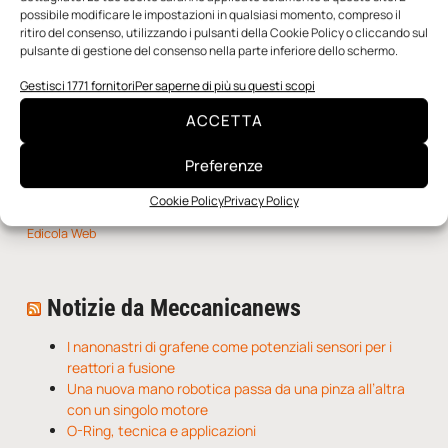
SFOGLIA LA RIVISTA
possibile modificare le impostazioni in qualsiasi momento, compreso il
ritiro del consenso, utilizzando i pulsanti della Cookie Policy o cliccando sul
pulsante di gestione del consenso nella parte inferiore dello schermo.
Gestisci 1771 fornitori
Per saperne di più su questi scopi
ACCETTA
Preferenze
Cookie Policy
Privacy Policy
n.5 - Giugno 2026
n.4 - Maggio 2026
n.3 - Aprile 2026
Edicola Web
Notizie da Meccanicanews
I nanonastri di grafene come potenziali sensori per i
reattori a fusione
Una nuova mano robotica passa da una pinza all’altra
con un singolo motore
O-Ring, tecnica e applicazioni