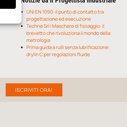
Notizie da Il Progettista Industriale
UNI EN 1090: il punto di contatto tra
progettazione ed esecuzione
Techne Srl | Maschere di fissaggio: il
brevetto che rivoluziona il mondo della
metrologia
Prima guida a rulli senza lubrificazione:
drylin C per regolazioni fluide
ISCRIVITI ORA!