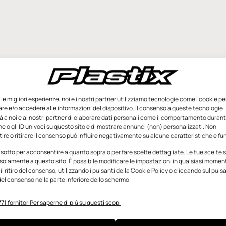
e le migliori esperienze, noi e i nostri partner utilizziamo tecnologie come i cookie pe
e e/o accedere alle informazioni del dispositivo. Il consenso a queste tecnologie
 a noi e ai nostri partner di elaborare dati personali come il comportamento durant
e o gli ID univoci su questo sito e di mostrare annunci (non) personalizzati. Non
re o ritirare il consenso può influire negativamente su alcune caratteristiche e fun
 sotto per acconsentire a quanto sopra o per fare scelte dettagliate. Le tue scelte
solamente a questo sito. È possibile modificare le impostazioni in qualsiasi momen
l ritiro del consenso, utilizzando i pulsanti della Cookie Policy o cliccando sul puls
el consenso nella parte inferiore dello schermo.
71 fornitori
Per saperne di più su questi scopi