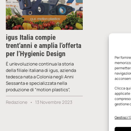
igus Italia compie
trent’anni e amplia l’offerta
per l’Hygienic Design
Per fornir
memorizzar
È un’evoluzione continua la storia
permetterà
della filiale italiana di igus, azienda
navigazion
tedesca nata a Colonia negli Anni
acconsenti
Sessanta e specializzata nella
Clicca qui
produzione di “motion plastics”,
applicate 
compreso i
Redazione
13 Novembre 2023
gestione d
Gestisci 17