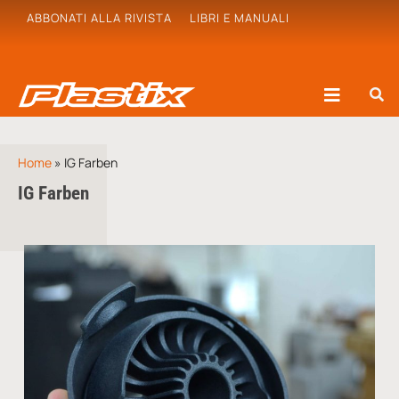
ABBONATI ALLA RIVISTA
LIBRI E MANUALI
Home
»
IG Farben
IG Farben