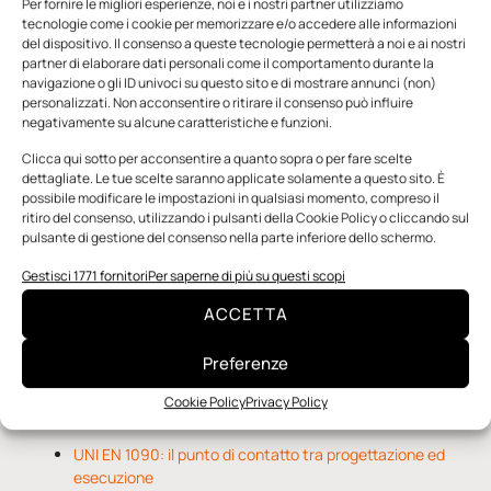
Per fornire le migliori esperienze, noi e i nostri partner utilizziamo
tecnologie come i cookie per memorizzare e/o accedere alle informazioni
del dispositivo. Il consenso a queste tecnologie permetterà a noi e ai nostri
partner di elaborare dati personali come il comportamento durante la
navigazione o gli ID univoci su questo sito e di mostrare annunci (non)
personalizzati. Non acconsentire o ritirare il consenso può influire
negativamente su alcune caratteristiche e funzioni.
n.5 - Giugno 2026
n.4 - Maggio 2026
n.3 - Aprile 2026
Edicola Web
Clicca qui sotto per acconsentire a quanto sopra o per fare scelte
dettagliate. Le tue scelte saranno applicate solamente a questo sito. È
possibile modificare le impostazioni in qualsiasi momento, compreso il
ritiro del consenso, utilizzando i pulsanti della Cookie Policy o cliccando sul
Notizie da Meccanicanews
pulsante di gestione del consenso nella parte inferiore dello schermo.
Una nuova mano robotica passa da una pinza all’altra
Gestisci 1771 fornitori
Per saperne di più su questi scopi
con un singolo motore
ACCETTA
O-Ring, tecnica e applicazioni
Applicazioni della fluidodinamica computazionale (CFD)
Preferenze
Cookie Policy
Privacy Policy
Notizie da Il Progettista Industriale
UNI EN 1090: il punto di contatto tra progettazione ed
esecuzione