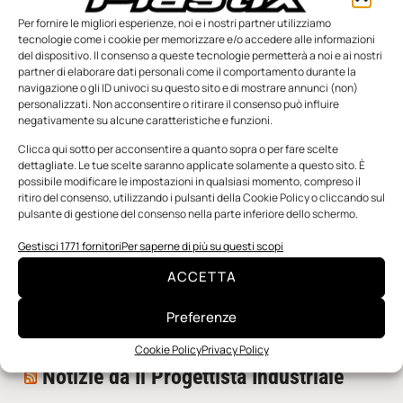
Per fornire le migliori esperienze, noi e i nostri partner utilizziamo
tecnologie come i cookie per memorizzare e/o accedere alle informazioni
del dispositivo. Il consenso a queste tecnologie permetterà a noi e ai nostri
partner di elaborare dati personali come il comportamento durante la
navigazione o gli ID univoci su questo sito e di mostrare annunci (non)
personalizzati. Non acconsentire o ritirare il consenso può influire
negativamente su alcune caratteristiche e funzioni.
n.5 - Giugno 2026
n.4 - Maggio 2026
n.3 - Aprile 2026
Edicola Web
Clicca qui sotto per acconsentire a quanto sopra o per fare scelte
dettagliate. Le tue scelte saranno applicate solamente a questo sito. È
possibile modificare le impostazioni in qualsiasi momento, compreso il
ritiro del consenso, utilizzando i pulsanti della Cookie Policy o cliccando sul
Notizie da Meccanicanews
pulsante di gestione del consenso nella parte inferiore dello schermo.
I nanonastri di grafene come potenziali sensori per i
Gestisci 1771 fornitori
Per saperne di più su questi scopi
reattori a fusione
ACCETTA
Una nuova mano robotica passa da una pinza all’altra
con un singolo motore
Preferenze
O-Ring, tecnica e applicazioni
Cookie Policy
Privacy Policy
Notizie da Il Progettista Industriale