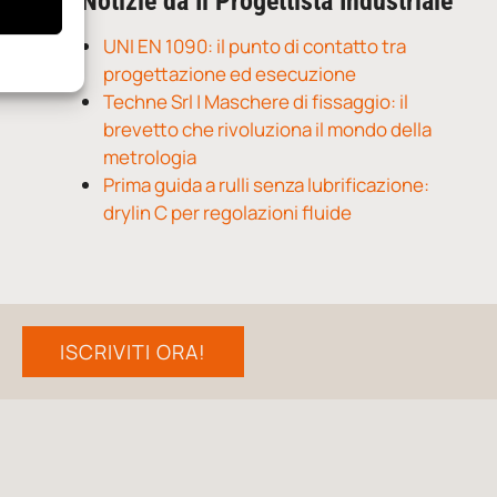
Notizie da Il Progettista Industriale
UNI EN 1090: il punto di contatto tra
progettazione ed esecuzione
Techne Srl | Maschere di fissaggio: il
brevetto che rivoluziona il mondo della
metrologia
Prima guida a rulli senza lubrificazione:
drylin C per regolazioni fluide
ISCRIVITI ORA!