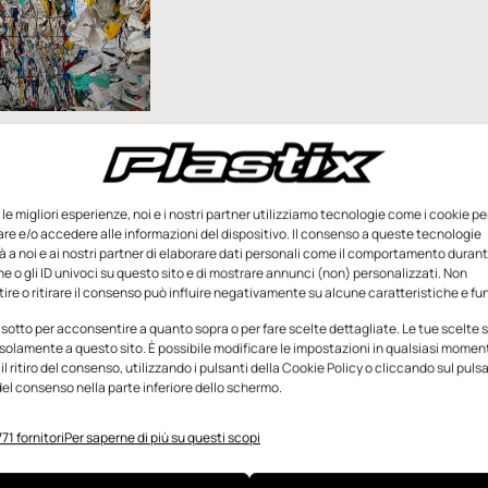
la plastica
 trasforma in
 differenziata
e le migliori esperienze, noi e i nostri partner utilizziamo tecnologie come i cookie pe
e e/o accedere alle informazioni del dispositivo. Il consenso a queste tecnologie
chi per la raccolta
 a noi e ai nostri partner di elaborare dati personali come il comportamento durant
erso il riutilizzo di
e o gli ID univoci su questo sito e di mostrare annunci (non) personalizzati. Non
 proveniente dai
re o ritirare il consenso può influire negativamente su alcune caratteristiche e fun
ta nelle province di
 sotto per acconsentire a quanto sopra o per fare scelte dettagliate. Le tue scelte
rma e
solamente a questo sito. È possibile modificare le impostazioni in qualsiasi momen
l ritiro del consenso, utilizzando i pulsanti della Cookie Policy o cliccando sul puls
el consenso nella parte inferiore dello schermo.
Giugno 2022
71 fornitori
Per saperne di più su questi scopi