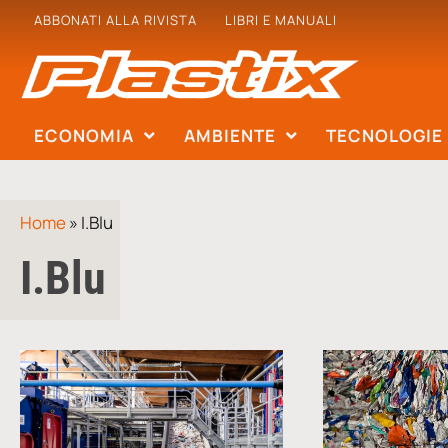
ABBONATI ALLA RIVISTA
LIBRI E MANUALI
ECONOMIA
AMBIENTE
TECNOLOGIE
Home
»
I.Blu
I.Blu