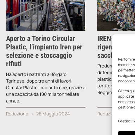
Aperto a Torino Circular
IREN-ReLife: 
Plastic, l’impianto Iren per
rigenerata si
selezione e stoccaggio
sacchi per la
Per fornir
rifiuti
memorizzar
Produrre nuovi sac
permetterà
differenziata attrav
Ha aperto i battenti a Borgaro
navigazion
plastica riciclata
Torinese, dopo tre anni di lavori,
acconsenti
territori di raccol
Circular Plastic: impianto che, grazie a
Clicca qui
Reggio Emilia, Pa
una capacità da 100 mila tonnellate
applicate 
annue,
compreso i
gestione d
Redazione
28 Maggio 2024
Redazione
29 
Gestisci 17