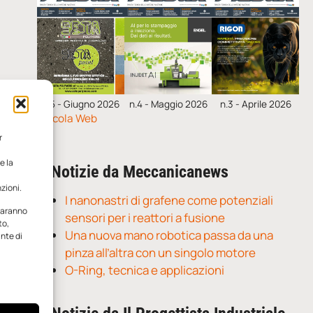
n.5 - Giugno 2026
n.4 - Maggio 2026
n.3 - Aprile 2026
Edicola Web
r
e la
Notizie da Meccanicanews
zioni.
I nanonastri di grafene come potenziali
 saranno
sensori per i reattori a fusione
to,
Una nuova mano robotica passa da una
ante di
pinza all’altra con un singolo motore
O-Ring, tecnica e applicazioni