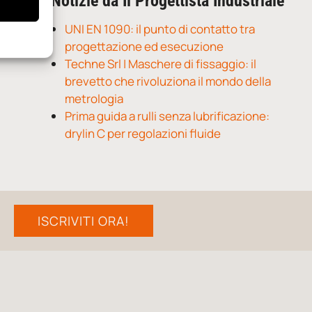
Notizie da Il Progettista Industriale
UNI EN 1090: il punto di contatto tra
progettazione ed esecuzione
Techne Srl | Maschere di fissaggio: il
brevetto che rivoluziona il mondo della
metrologia
Prima guida a rulli senza lubrificazione:
drylin C per regolazioni fluide
ISCRIVITI ORA!