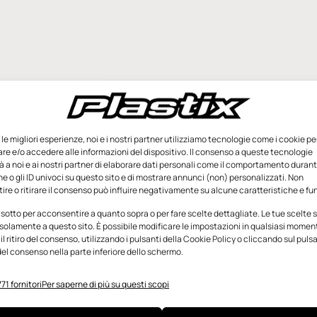
e le migliori esperienze, noi e i nostri partner utilizziamo tecnologie come i cookie pe
e e/o accedere alle informazioni del dispositivo. Il consenso a queste tecnologie
 a noi e ai nostri partner di elaborare dati personali come il comportamento durant
e o gli ID univoci su questo sito e di mostrare annunci (non) personalizzati. Non
re o ritirare il consenso può influire negativamente su alcune caratteristiche e fun
 sotto per acconsentire a quanto sopra o per fare scelte dettagliate. Le tue scelte
solamente a questo sito. È possibile modificare le impostazioni in qualsiasi momen
l ritiro del consenso, utilizzando i pulsanti della Cookie Policy o cliccando sul puls
el consenso nella parte inferiore dello schermo.
71 fornitori
Per saperne di più su questi scopi