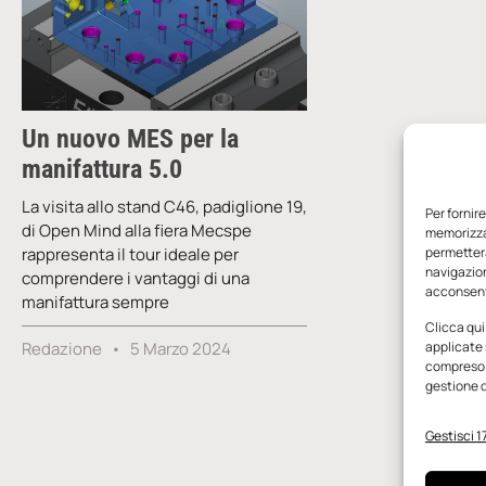
Un nuovo MES per la
manifattura 5.0
La visita allo stand C46, padiglione 19,
Per fornir
di Open Mind alla fiera Mecspe
memorizzar
rappresenta il tour ideale per
permetterà
navigazion
comprendere i vantaggi di una
acconsenti
manifattura sempre
Clicca qui
Redazione
5 Marzo 2024
applicate 
compreso i
gestione d
Gestisci 17