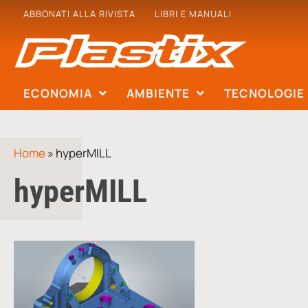
ABBONATI ALLA RIVISTA
LIBRI E MANUALI
ECONOMIA
AMBIENTE
TECNOLOGIE
Home
»
hyperMILL
hyperMILL