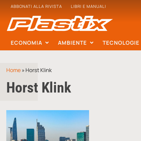
ABBONATI ALLA RIVISTA
LIBRI E MANUALI
ECONOMIA
AMBIENTE
TECNOLOGIE
Home
»
Horst Klink
Horst Klink