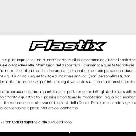
e le migliori esperienze, noi e i nostri partner utilizziamo tecnologie come i cookie pe
e e/o accedere alle informazioni del dispositivo. Il consenso a queste tecnologie
 a noi e ai nostri partner di elaborare dati personali come il comportamento durant
e o gli ID univoci su questo sito e di mostrare annunci (non) personalizzati. Non
re o ritirare il consenso può influire negativamente su alcune caratteristiche e fun
 sotto per acconsentire a quanto sopra o per fare scelte dettagliate. Le tue scelte
solamente a questo sito. È possibile modificare le impostazioni in qualsiasi momen
l ritiro del consenso, utilizzando i pulsanti della Cookie Policy o cliccando sul puls
el consenso nella parte inferiore dello schermo.
71 fornitori
Per saperne di più su questi scopi