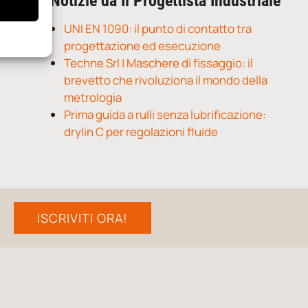
Notizie da Il Progettista Industriale
UNI EN 1090: il punto di contatto tra
progettazione ed esecuzione
Techne Srl | Maschere di fissaggio: il
brevetto che rivoluziona il mondo della
metrologia
Prima guida a rulli senza lubrificazione:
drylin C per regolazioni fluide
ISCRIVITI ORA!