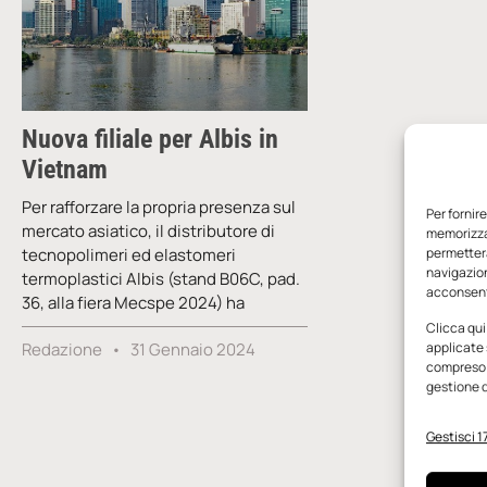
Nuova filiale per Albis in
Vietnam
Per rafforzare la propria presenza sul
Per fornir
mercato asiatico, il distributore di
memorizzar
tecnopolimeri ed elastomeri
permetterà
navigazion
termoplastici Albis (stand B06C, pad.
acconsenti
36, alla fiera Mecspe 2024) ha
Clicca qui
Redazione
31 Gennaio 2024
applicate 
compreso i
gestione d
Gestisci 17