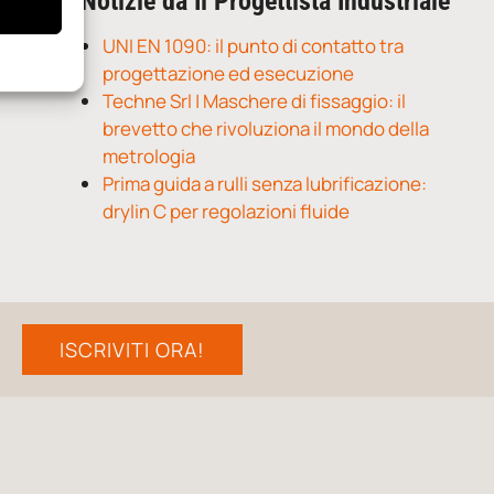
Notizie da Il Progettista Industriale
UNI EN 1090: il punto di contatto tra
progettazione ed esecuzione
Techne Srl | Maschere di fissaggio: il
brevetto che rivoluziona il mondo della
metrologia
Prima guida a rulli senza lubrificazione:
drylin C per regolazioni fluide
ISCRIVITI ORA!