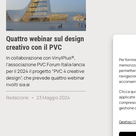
Quattro webinar sul design
creativo con il PVC
In collaborazione con VinylPlus®,
Per fornir
l’associazione PVC Forum Italia lancia
memorizzar
per il 2024 il progetto “PVC 4 creative
permetterà
navigazion
design”, che prevede quattro webinar
acconsenti
rivolti sia ai
Clicca qui
Redazione
23 Maggio 2024
applicate 
compreso i
gestione d
Gestisci 17