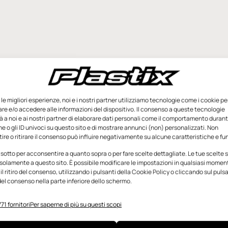
e le migliori esperienze, noi e i nostri partner utilizziamo tecnologie come i cookie pe
e e/o accedere alle informazioni del dispositivo. Il consenso a queste tecnologie
 a noi e ai nostri partner di elaborare dati personali come il comportamento durant
e o gli ID univoci su questo sito e di mostrare annunci (non) personalizzati. Non
re o ritirare il consenso può influire negativamente su alcune caratteristiche e fun
 sotto per acconsentire a quanto sopra o per fare scelte dettagliate. Le tue scelte
solamente a questo sito. È possibile modificare le impostazioni in qualsiasi momen
l ritiro del consenso, utilizzando i pulsanti della Cookie Policy o cliccando sul puls
el consenso nella parte inferiore dello schermo.
71 fornitori
Per saperne di più su questi scopi