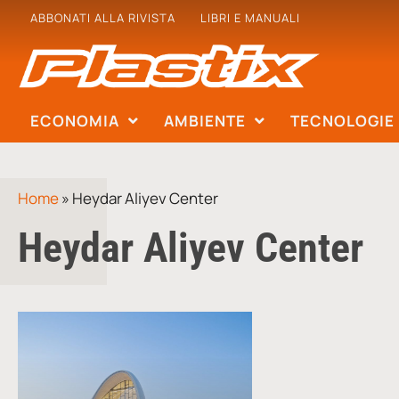
ABBONATI ALLA RIVISTA
LIBRI E MANUALI
ECONOMIA
AMBIENTE
TECNOLOGIE
Home
»
Heydar Aliyev Center
Heydar Aliyev Center