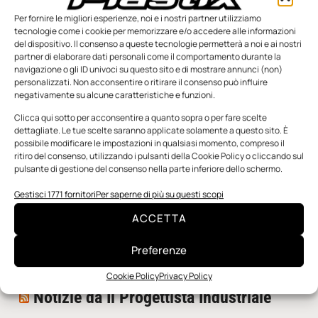
Per fornire le migliori esperienze, noi e i nostri partner utilizziamo
tecnologie come i cookie per memorizzare e/o accedere alle informazioni
del dispositivo. Il consenso a queste tecnologie permetterà a noi e ai nostri
partner di elaborare dati personali come il comportamento durante la
navigazione o gli ID univoci su questo sito e di mostrare annunci (non)
personalizzati. Non acconsentire o ritirare il consenso può influire
negativamente su alcune caratteristiche e funzioni.
n.5 - Giugno 2026
n.4 - Maggio 2026
n.3 - Aprile 2026
Clicca qui sotto per acconsentire a quanto sopra o per fare scelte
Edicola Web
dettagliate. Le tue scelte saranno applicate solamente a questo sito. È
possibile modificare le impostazioni in qualsiasi momento, compreso il
ritiro del consenso, utilizzando i pulsanti della Cookie Policy o cliccando sul
pulsante di gestione del consenso nella parte inferiore dello schermo.
Notizie da Meccanicanews
Gestisci 1771 fornitori
Per saperne di più su questi scopi
Una nuova mano robotica passa da una pinza all’altra
ACCETTA
con un singolo motore
O-Ring, tecnica e applicazioni
Preferenze
Applicazioni della fluidodinamica computazionale (CFD)
Cookie Policy
Privacy Policy
Notizie da Il Progettista Industriale