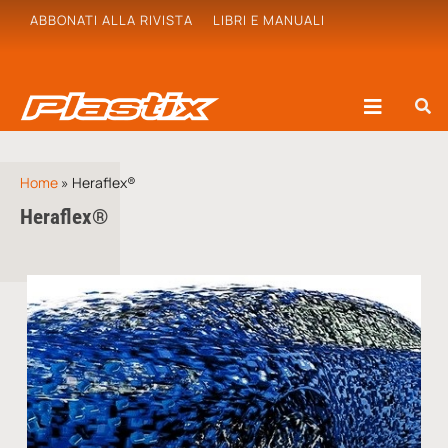
ABBONATI ALLA RIVISTA
LIBRI E MANUALI
Home
»
Heraflex®
Heraflex®