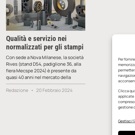
Qualità e servizio nei
normalizzati per gli stampi
Con sede a Nova Milanese, la società
Per fornir
Rives (stand D54, padiglione 36, alla
memorizzar
fiera Mecspe 2024) è presente da
permetterà
navigazion
quasi 40 anni nel mercato della
acconsenti
Redazione
20 Febbraio 2024
Clicca qui
applicate 
compreso i
gestione d
Gestisci 17