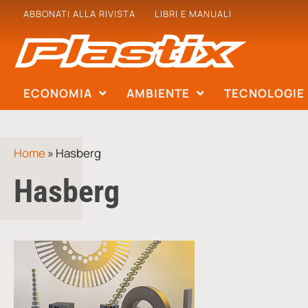
ABBONATI ALLA RIVISTA
LIBRI E MANUALI
ECONOMIA
AMBIENTE
TECNOLOGIE
Home
»
Hasberg
Hasberg