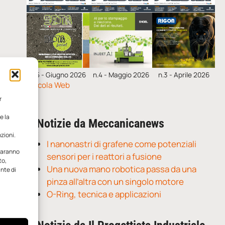
n.5 - Giugno 2026
n.4 - Maggio 2026
n.3 - Aprile 2026
Edicola Web
r
e la
Notizie da Meccanicanews
zioni.
I nanonastri di grafene come potenziali
 saranno
sensori per i reattori a fusione
to,
Una nuova mano robotica passa da una
ante di
pinza all’altra con un singolo motore
O-Ring, tecnica e applicazioni