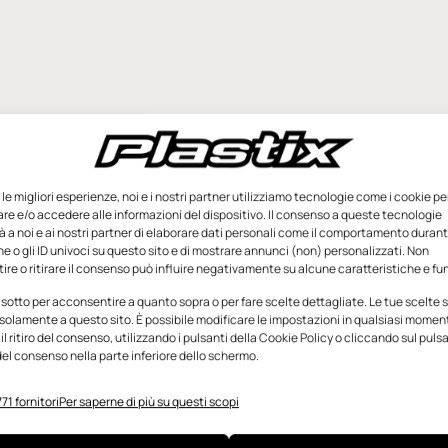
e le migliori esperienze, noi e i nostri partner utilizziamo tecnologie come i cookie pe
e e/o accedere alle informazioni del dispositivo. Il consenso a queste tecnologie
 a noi e ai nostri partner di elaborare dati personali come il comportamento durant
e o gli ID univoci su questo sito e di mostrare annunci (non) personalizzati. Non
re o ritirare il consenso può influire negativamente su alcune caratteristiche e fun
 sotto per acconsentire a quanto sopra o per fare scelte dettagliate. Le tue scelte
solamente a questo sito. È possibile modificare le impostazioni in qualsiasi momen
l ritiro del consenso, utilizzando i pulsanti della Cookie Policy o cliccando sul puls
el consenso nella parte inferiore dello schermo.
71 fornitori
Per saperne di più su questi scopi