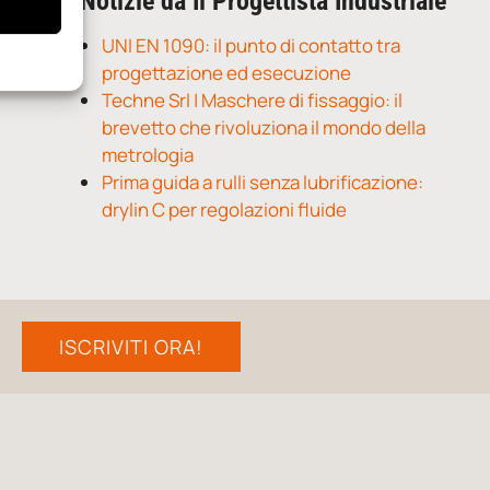
Notizie da Il Progettista Industriale
UNI EN 1090: il punto di contatto tra
progettazione ed esecuzione
Techne Srl | Maschere di fissaggio: il
brevetto che rivoluziona il mondo della
metrologia
Prima guida a rulli senza lubrificazione:
drylin C per regolazioni fluide
ISCRIVITI ORA!