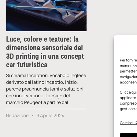
Luce, colore e texture: la
dimensione sensoriale del
3D printing in una concept
Per fornir
car futuristica
memorizzar
permetterà
Si chiama Inception, vocabolo inglese
navigazion
derivato dal latino inceptio, inizio,
acconsenti
perché preannuncia temi e soluzioni
Clicca qui
che innerveranno il design del
applicate 
marchio Peugeot a partire dal
compreso i
gestione d
Redazione
3 Aprile 2024
Gestisci 17