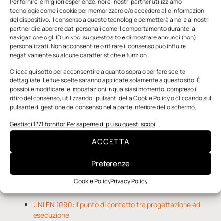
Per fornire le migliori esperienze, noi e i nostri partner utilizziamo
tecnologie come i cookie per memorizzare e/o accedere alle informazioni
del dispositivo. Il consenso a queste tecnologie permetterà a noi e ai nostri
partner di elaborare dati personali come il comportamento durante la
navigazione o gli ID univoci su questo sito e di mostrare annunci (non)
personalizzati. Non acconsentire o ritirare il consenso può influire
negativamente su alcune caratteristiche e funzioni.
n.5 - Giugno 2026
n.4 - Maggio 2026
n.3 - Aprile 2026
Edicola Web
Clicca qui sotto per acconsentire a quanto sopra o per fare scelte
dettagliate. Le tue scelte saranno applicate solamente a questo sito. È
possibile modificare le impostazioni in qualsiasi momento, compreso il
ritiro del consenso, utilizzando i pulsanti della Cookie Policy o cliccando sul
Notizie da Meccanicanews
pulsante di gestione del consenso nella parte inferiore dello schermo.
Una nuova mano robotica passa da una pinza all’altra
Gestisci 1771 fornitori
Per saperne di più su questi scopi
con un singolo motore
ACCETTA
O-Ring, tecnica e applicazioni
Applicazioni della fluidodinamica computazionale (CFD)
Preferenze
Cookie Policy
Privacy Policy
Notizie da Il Progettista Industriale
UNI EN 1090: il punto di contatto tra progettazione ed
esecuzione