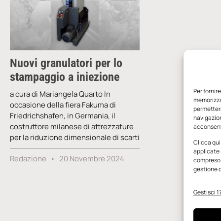
Nuovi granulatori per lo
stampaggio a iniezione
Per fornir
a cura di Mariangela Quarto In
memorizzar
occasione della fiera Fakuma di
permetterà
Friedrichshafen, in Germania, il
navigazion
costruttore milanese di attrezzature
acconsenti
per la riduzione dimensionale di scarti
Clicca qui
applicate 
Redazione
20 Novembre 2024
compreso i
gestione d
Gestisci 17