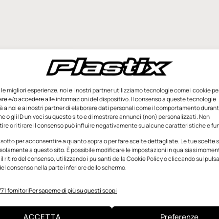
e le migliori esperienze, noi e i nostri partner utilizziamo tecnologie come i cookie pe
e e/o accedere alle informazioni del dispositivo. Il consenso a queste tecnologie
 a noi e ai nostri partner di elaborare dati personali come il comportamento durant
e o gli ID univoci su questo sito e di mostrare annunci (non) personalizzati. Non
re o ritirare il consenso può influire negativamente su alcune caratteristiche e fun
 sotto per acconsentire a quanto sopra o per fare scelte dettagliate. Le tue scelte
solamente a questo sito. È possibile modificare le impostazioni in qualsiasi momen
l ritiro del consenso, utilizzando i pulsanti della Cookie Policy o cliccando sul puls
el consenso nella parte inferiore dello schermo.
71 fornitori
Per saperne di più su questi scopi
ACCETTA
Preferenze