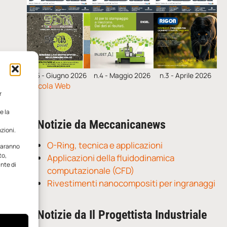
n.5 - Giugno 2026
n.4 - Maggio 2026
n.3 - Aprile 2026
Edicola Web
r
e la
Notizie da Meccanicanews
zioni.
O-Ring, tecnica e applicazioni
 saranno
to,
Applicazioni della fluidodinamica
ante di
computazionale (CFD)
Rivestimenti nanocompositi per ingranaggi
Notizie da Il Progettista Industriale