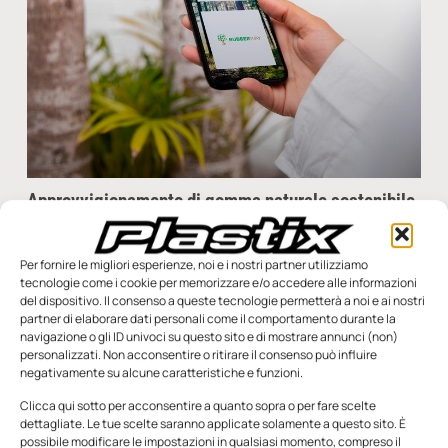
Approvvigionamento di gomma naturale sostenibile
e responsabile
La domanda globale di gomma naturale continua a crescere
Per fornire le migliori esperienze, noi e i nostri partner utilizziamo
incessantemente, alimentata dalla crescita demografica e
tecnologie come i cookie per memorizzare e/o accedere alle informazioni
dal progresso delle soluzioni di mobilità. In questo contesto,
del dispositivo. Il consenso a queste tecnologie permetterà a noi e ai nostri
Sumitomo
partner di elaborare dati personali come il comportamento durante la
navigazione o gli ID univoci su questo sito e di mostrare annunci (non)
Redazione
11 Dicembre 2023
personalizzati. Non acconsentire o ritirare il consenso può influire
negativamente su alcune caratteristiche e funzioni.
Clicca qui sotto per acconsentire a quanto sopra o per fare scelte
dettagliate. Le tue scelte saranno applicate solamente a questo sito. È
possibile modificare le impostazioni in qualsiasi momento, compreso il