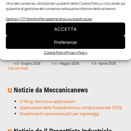
ritiro del consenso, utilizzando i pulsanti della Cookie Policy o cliccando sul
SFOGLIA LA RIVISTA
pulsante di gestione del consenso nella parte inferiore dello schermo.
Gestisci 1771 fornitori
Per saperne di più su questi scopi
ACCETTA
Preferenze
Cookie Policy
Privacy Policy
n.5 - Giugno 2026
n.4 - Maggio 2026
n.3 - Aprile 2026
Edicola Web
Notizie da Meccanicanews
O-Ring, tecnica e applicazioni
Applicazioni della fluidodinamica computazionale (CFD)
Rivestimenti nanocompositi per ingranaggi