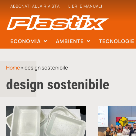
ABBONATI ALLA RIVISTA
LIBRI E MANUALI
ECONOMIA
AMBIENTE
TECNOLOGIE
Home
»
design sostenibile
design sostenibile