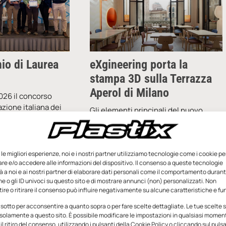
mio di Laurea
eXgineering porta la
stampa 3D sulla Terrazza
Aperol di Milano
026 il concorso
azione italiana dei
Gli elementi principali del nuovo
erie Plastiche (TMP)
interior design di Terrazza Aperol,
liori tesi di laurea
realizzati da eXgineering in
luppo
policarbonato riciclato tramite
tecnologia RAM (Robotic Additive
e le migliori esperienze, noi e i nostri partner utilizziamo tecnologie come i cookie pe
e e/o accedere alle informazioni del dispositivo. Il consenso a queste tecnologie
Moulding), hanno dato nuova
 a noi e ai nostri partner di elaborare dati personali come il comportamento durant
e o gli ID univoci su questo sito e di mostrare annunci (non) personalizzati. Non
Aprile 2026
Redazione
2 Luglio 2025
re o ritirare il consenso può influire negativamente su alcune caratteristiche e fun
 sotto per acconsentire a quanto sopra o per fare scelte dettagliate. Le tue scelte
solamente a questo sito. È possibile modificare le impostazioni in qualsiasi momen
l ritiro del consenso, utilizzando i pulsanti della Cookie Policy o cliccando sul puls