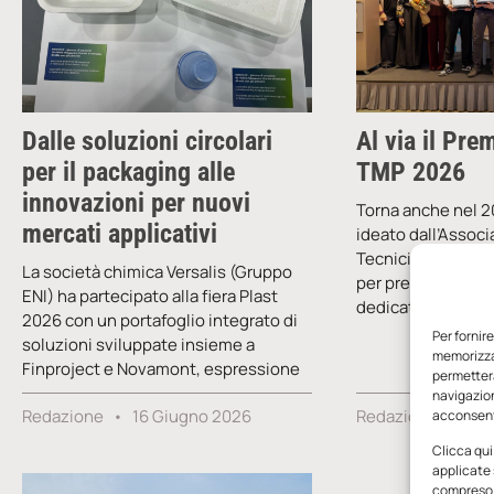
Dalle soluzioni circolari
Al via il Pre
per il packaging alle
TMP 2026
innovazioni per nuovi
Torna anche nel 2
mercati applicativi
ideato dall’Associ
Tecnici delle Mat
La società chimica Versalis (Gruppo
per premiare le mig
ENI) ha partecipato alla fiera Plast
dedicate allo svi
2026 con un portafoglio integrato di
Per fornir
soluzioni sviluppate insieme a
memorizzar
Finproject e Novamont, espressione
permetterà
navigazion
Redazione
16 Giugno 2026
Redazione
22 
acconsenti
Clicca qui
applicate 
compreso i