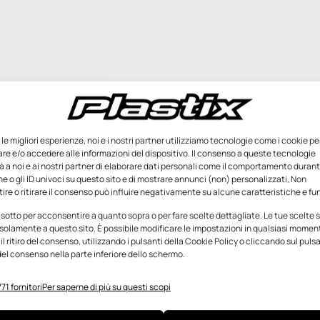
e le migliori esperienze, noi e i nostri partner utilizziamo tecnologie come i cookie pe
e e/o accedere alle informazioni del dispositivo. Il consenso a queste tecnologie
 a noi e ai nostri partner di elaborare dati personali come il comportamento durant
e o gli ID univoci su questo sito e di mostrare annunci (non) personalizzati. Non
re o ritirare il consenso può influire negativamente su alcune caratteristiche e fun
 sotto per acconsentire a quanto sopra o per fare scelte dettagliate. Le tue scelte
solamente a questo sito. È possibile modificare le impostazioni in qualsiasi momen
l ritiro del consenso, utilizzando i pulsanti della Cookie Policy o cliccando sul puls
el consenso nella parte inferiore dello schermo.
71 fornitori
Per saperne di più su questi scopi