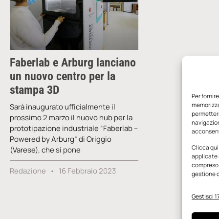
Faberlab e Arburg lanciano
un nuovo centro per la
stampa 3D
Per fornir
memorizzar
Sarà inaugurato ufficialmente il
permetterà
prossimo 2 marzo il nuovo hub per la
navigazion
prototipazione industriale “Faberlab –
acconsenti
Powered by Arburg” di Origgio
Clicca qui
(Varese), che si pone
applicate 
compreso i
Redazione
16 Febbraio 2023
gestione d
Gestisci 17