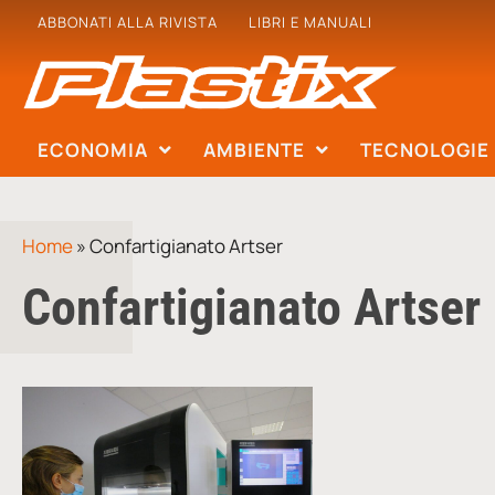
ABBONATI ALLA RIVISTA
LIBRI E MANUALI
ECONOMIA
AMBIENTE
TECNOLOGIE
Home
»
Confartigianato Artser
Confartigianato Artser