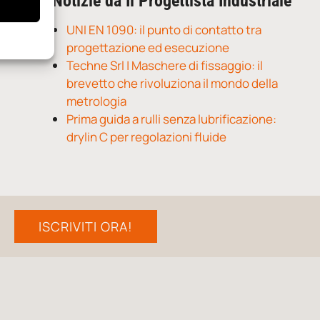
Notizie da Il Progettista Industriale
UNI EN 1090: il punto di contatto tra
progettazione ed esecuzione
Techne Srl | Maschere di fissaggio: il
brevetto che rivoluziona il mondo della
metrologia
Prima guida a rulli senza lubrificazione:
drylin C per regolazioni fluide
ISCRIVITI ORA!