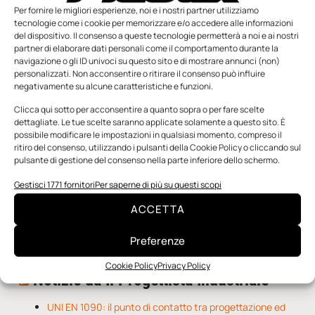
Per fornire le migliori esperienze, noi e i nostri partner utilizziamo
tecnologie come i cookie per memorizzare e/o accedere alle informazioni
del dispositivo. Il consenso a queste tecnologie permetterà a noi e ai nostri
partner di elaborare dati personali come il comportamento durante la
navigazione o gli ID univoci su questo sito e di mostrare annunci (non)
personalizzati. Non acconsentire o ritirare il consenso può influire
negativamente su alcune caratteristiche e funzioni.
n.5 - Giugno 2026
n.4 - Maggio 2026
n.3 - Aprile 2026
Clicca qui sotto per acconsentire a quanto sopra o per fare scelte
Edicola Web
dettagliate. Le tue scelte saranno applicate solamente a questo sito. È
possibile modificare le impostazioni in qualsiasi momento, compreso il
ritiro del consenso, utilizzando i pulsanti della Cookie Policy o cliccando sul
pulsante di gestione del consenso nella parte inferiore dello schermo.
Notizie da Meccanicanews
Gestisci 1771 fornitori
Per saperne di più su questi scopi
Una nuova mano robotica passa da una pinza all’altra
con un singolo motore
ACCETTA
O-Ring, tecnica e applicazioni
Applicazioni della fluidodinamica computazionale (CFD)
Preferenze
Cookie Policy
Privacy Policy
Notizie da Il Progettista Industriale
UNI EN 1090: il punto di contatto tra progettazione ed