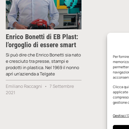
Enrico Bonetti di EB Plast:
l’orgoglio di essere smart
Si può dire che Enrico Bonetti sia nato
Per fornir
e cresciuto tra presse, stampi e
memorizzar
prodotti in plastica. Nel 1969 il nonno
permetterà
navigazion
aprì un’azienda a Telgate
acconsenti
Emiliano Raccagni
7 Settembre
Clicca qui
2021
applicate 
compreso i
gestione d
Gestisci 17