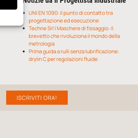
Notizie da Il Progettista Industriale
UNI EN 1090: il punto di contatto tra
progettazione ed esecuzione
Techne Srl | Maschere di fissaggio: il
brevetto che rivoluziona il mondo della
metrologia
Prima guida a rulli senza lubrificazione:
drylin C per regolazioni fluide
ISCRIVITI ORA!