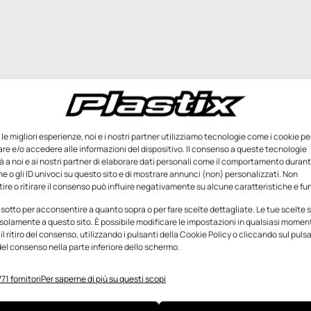
e le migliori esperienze, noi e i nostri partner utilizziamo tecnologie come i cookie pe
e e/o accedere alle informazioni del dispositivo. Il consenso a queste tecnologie
 a noi e ai nostri partner di elaborare dati personali come il comportamento durant
e o gli ID univoci su questo sito e di mostrare annunci (non) personalizzati. Non
re o ritirare il consenso può influire negativamente su alcune caratteristiche e fun
 sotto per acconsentire a quanto sopra o per fare scelte dettagliate. Le tue scelte
solamente a questo sito. È possibile modificare le impostazioni in qualsiasi momen
l ritiro del consenso, utilizzando i pulsanti della Cookie Policy o cliccando sul puls
el consenso nella parte inferiore dello schermo.
71 fornitori
Per saperne di più su questi scopi