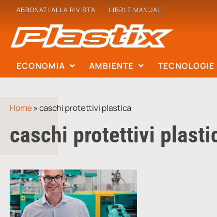
ABBONATI ALLA RIVISTA
LIBRI E MANUALI
ECONOMIA
AMBIENTE
TECNOLOGIE
Home
»
caschi protettivi plastica
caschi protettivi plasti