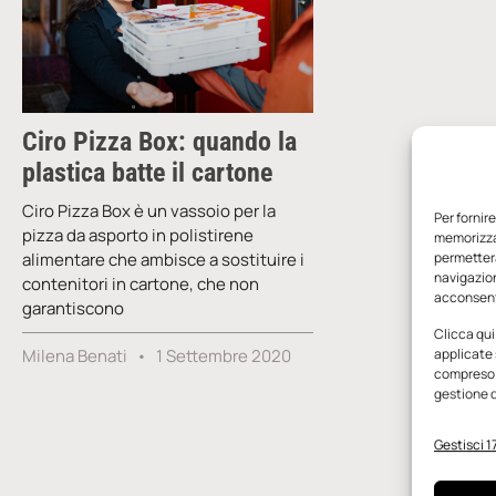
Ciro Pizza Box: quando la
plastica batte il cartone
Ciro Pizza Box è un vassoio per la
Per fornir
pizza da asporto in polistirene
memorizzar
alimentare che ambisce a sostituire i
permetterà
navigazion
contenitori in cartone, che non
acconsenti
garantiscono
Clicca qui
Milena Benati
1 Settembre 2020
applicate 
compreso i
gestione d
Gestisci 17