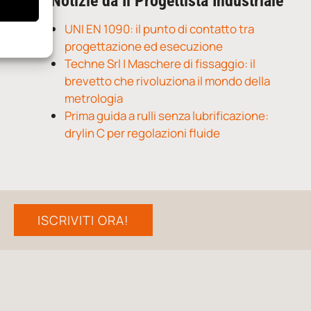
Notizie da Il Progettista Industriale
UNI EN 1090: il punto di contatto tra
progettazione ed esecuzione
Techne Srl | Maschere di fissaggio: il
brevetto che rivoluziona il mondo della
metrologia
Prima guida a rulli senza lubrificazione:
drylin C per regolazioni fluide
ISCRIVITI ORA!