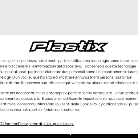
e le migliori esperienze, noi e i nostri partner utilizziamo tecnologie come i cookie pe
e e/o accedere alle informazioni del dispositivo. Il consenso a queste tecnologie
 a noi e ai nostri partner di elaborare dati personali come il comportamento durant
e o gli ID univoci su questo sito e di mostrare annunci (non) personalizzati. Non
re o ritirare il consenso può influire negativamente su alcune caratteristiche e fun
 sotto per acconsentire a quanto sopra o per fare scelte dettagliate. Le tue scelte
solamente a questo sito. È possibile modificare le impostazioni in qualsiasi momen
l ritiro del consenso, utilizzando i pulsanti della Cookie Policy o cliccando sul puls
el consenso nella parte inferiore dello schermo.
71 fornitori
Per saperne di più su questi scopi