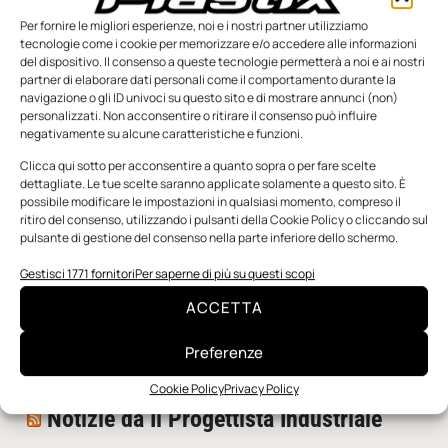
Per fornire le migliori esperienze, noi e i nostri partner utilizziamo
tecnologie come i cookie per memorizzare e/o accedere alle informazioni
del dispositivo. Il consenso a queste tecnologie permetterà a noi e ai nostri
partner di elaborare dati personali come il comportamento durante la
navigazione o gli ID univoci su questo sito e di mostrare annunci (non)
personalizzati. Non acconsentire o ritirare il consenso può influire
negativamente su alcune caratteristiche e funzioni.
n.5 - Giugno 2026
n.4 - Maggio 2026
n.3 - Aprile 2026
Edicola Web
Clicca qui sotto per acconsentire a quanto sopra o per fare scelte
dettagliate. Le tue scelte saranno applicate solamente a questo sito. È
possibile modificare le impostazioni in qualsiasi momento, compreso il
ritiro del consenso, utilizzando i pulsanti della Cookie Policy o cliccando sul
Notizie da Meccanicanews
pulsante di gestione del consenso nella parte inferiore dello schermo.
I nanonastri di grafene come potenziali sensori per i
Gestisci 1771 fornitori
Per saperne di più su questi scopi
reattori a fusione
ACCETTA
Una nuova mano robotica passa da una pinza all’altra
con un singolo motore
Preferenze
O-Ring, tecnica e applicazioni
Cookie Policy
Privacy Policy
Notizie da Il Progettista Industriale