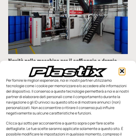
Novità nelle macchine per il soffiaggio a doppia
testa d’accumulo
Dall’ultima edizione della fiera NPE, nel 2018, l’industria della
Per fornire le migliori esperienze, noi e i nostri partner utilizziamo
plastica ha attraversato drastici cambiamenti per affrontare
tecnologie come i cookie per memorizzare e/o accedere alle informazioni
le nuove sfide del clima, dell’economia e della politica
del dispositivo. Il consenso a queste tecnologie permetterà a noi e ai nostri
partner di elaborare dati personali come il comportamento durante la
Redazione
2 Maggio 2024
navigazione o gli ID univoci su questo sito e di mostrare annunci (non)
personalizzati. Non acconsentire o ritirare il consenso può influire
negativamente su alcune caratteristiche e funzioni.
Clicca qui sotto per acconsentire a quanto sopra o per fare scelte
dettagliate. Le tue scelte saranno applicate solamente a questo sito. È
SFOGLIA LA RIVISTA
possibile modificare le impostazioni in qualsiasi momento, compreso il