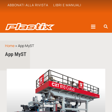
ABBONATI ALLA RIVISTA
LIBRI E MANUALI
Home
»
App MyST
App MyST