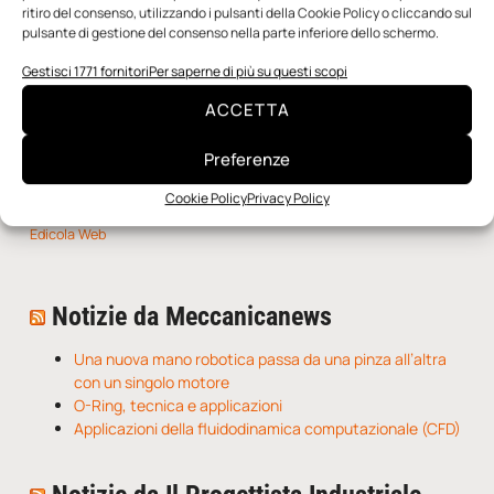
ritiro del consenso, utilizzando i pulsanti della Cookie Policy o cliccando sul
pulsante di gestione del consenso nella parte inferiore dello schermo.
Gestisci 1771 fornitori
Per saperne di più su questi scopi
ACCETTA
Preferenze
Cookie Policy
Privacy Policy
n.5 - Giugno 2026
n.4 - Maggio 2026
n.3 - Aprile 2026
Edicola Web
Notizie da Meccanicanews
Una nuova mano robotica passa da una pinza all’altra
con un singolo motore
O-Ring, tecnica e applicazioni
Applicazioni della fluidodinamica computazionale (CFD)