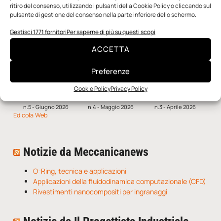
ritiro del consenso, utilizzando i pulsanti della Cookie Policy o cliccando sul
SFOGLIA LA RIVISTA
pulsante di gestione del consenso nella parte inferiore dello schermo.
Gestisci 1771 fornitori
Per saperne di più su questi scopi
ACCETTA
Preferenze
Cookie Policy
Privacy Policy
n.5 - Giugno 2026
n.4 - Maggio 2026
n.3 - Aprile 2026
Edicola Web
Notizie da Meccanicanews
O-Ring, tecnica e applicazioni
Applicazioni della fluidodinamica computazionale (CFD)
Rivestimenti nanocompositi per ingranaggi