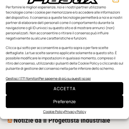
Per fornire le migliori esperienze, noi e i nostri partner utilizziamo
tecnologie come i cookie per memorizzare e/o accedere alle informazioni
del dispositivo. Il consenso a queste tecnologie permetterà a noi e ai nostri
partner di elaborare dati personali come il comportamento durante la
navigazione o gli ID univoci su questo sito e di mostrare annunci (non)
personalizzati. Non acconsentire o ritirare il consenso può influire
negativamente su alcune caratteristiche e funzioni.
n.5 - Giugno 2026
n.4 - Maggio 2026
n.3 - Aprile 2026
Edicola Web
Clicca qui sotto per acconsentire a quanto sopra o per fare scelte
dettagliate. Le tue scelte saranno applicate solamente a questo sito. È
possibile modificare le impostazioni in qualsiasi momento, compreso il
ritiro del consenso, utilizzando i pulsanti della Cookie Policy o cliccando sul
Notizie da Meccanicanews
pulsante di gestione del consenso nella parte inferiore dello schermo.
I nanonastri di grafene come potenziali sensori per i
Gestisci 1771 fornitori
Per saperne di più su questi scopi
reattori a fusione
ACCETTA
Una nuova mano robotica passa da una pinza all’altra
con un singolo motore
Preferenze
O-Ring, tecnica e applicazioni
Cookie Policy
Privacy Policy
Notizie da Il Progettista Industriale