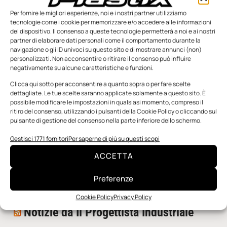
Per fornire le migliori esperienze, noi e i nostri partner utilizziamo
tecnologie come i cookie per memorizzare e/o accedere alle informazioni
del dispositivo. Il consenso a queste tecnologie permetterà a noi e ai nostri
partner di elaborare dati personali come il comportamento durante la
navigazione o gli ID univoci su questo sito e di mostrare annunci (non)
personalizzati. Non acconsentire o ritirare il consenso può influire
negativamente su alcune caratteristiche e funzioni.
n.5 - Giugno 2026
n.4 - Maggio 2026
n.3 - Aprile 2026
Edicola Web
Clicca qui sotto per acconsentire a quanto sopra o per fare scelte
dettagliate. Le tue scelte saranno applicate solamente a questo sito. È
possibile modificare le impostazioni in qualsiasi momento, compreso il
ritiro del consenso, utilizzando i pulsanti della Cookie Policy o cliccando sul
Notizie da Meccanicanews
pulsante di gestione del consenso nella parte inferiore dello schermo.
I nanonastri di grafene come potenziali sensori per i
Gestisci 1771 fornitori
Per saperne di più su questi scopi
reattori a fusione
ACCETTA
Una nuova mano robotica passa da una pinza all’altra
con un singolo motore
Preferenze
O-Ring, tecnica e applicazioni
Cookie Policy
Privacy Policy
Notizie da Il Progettista Industriale