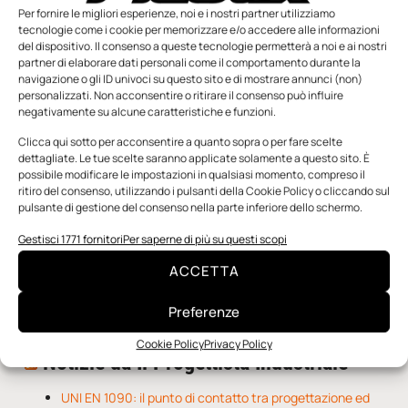
Per fornire le migliori esperienze, noi e i nostri partner utilizziamo
tecnologie come i cookie per memorizzare e/o accedere alle informazioni
del dispositivo. Il consenso a queste tecnologie permetterà a noi e ai nostri
partner di elaborare dati personali come il comportamento durante la
navigazione o gli ID univoci su questo sito e di mostrare annunci (non)
personalizzati. Non acconsentire o ritirare il consenso può influire
negativamente su alcune caratteristiche e funzioni.
n.5 - Giugno 2026
n.4 - Maggio 2026
n.3 - Aprile 2026
Clicca qui sotto per acconsentire a quanto sopra o per fare scelte
Edicola Web
dettagliate. Le tue scelte saranno applicate solamente a questo sito. È
possibile modificare le impostazioni in qualsiasi momento, compreso il
ritiro del consenso, utilizzando i pulsanti della Cookie Policy o cliccando sul
pulsante di gestione del consenso nella parte inferiore dello schermo.
Notizie da Meccanicanews
Gestisci 1771 fornitori
Per saperne di più su questi scopi
Una nuova mano robotica passa da una pinza all’altra
con un singolo motore
ACCETTA
O-Ring, tecnica e applicazioni
Applicazioni della fluidodinamica computazionale (CFD)
Preferenze
Cookie Policy
Privacy Policy
Notizie da Il Progettista Industriale
UNI EN 1090: il punto di contatto tra progettazione ed