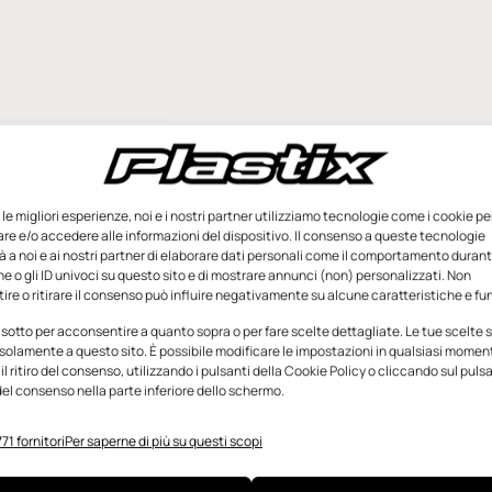
e le migliori esperienze, noi e i nostri partner utilizziamo tecnologie come i cookie pe
e e/o accedere alle informazioni del dispositivo. Il consenso a queste tecnologie
 a noi e ai nostri partner di elaborare dati personali come il comportamento durant
e o gli ID univoci su questo sito e di mostrare annunci (non) personalizzati. Non
re o ritirare il consenso può influire negativamente su alcune caratteristiche e fun
 sotto per acconsentire a quanto sopra o per fare scelte dettagliate. Le tue scelte
solamente a questo sito. È possibile modificare le impostazioni in qualsiasi momen
l ritiro del consenso, utilizzando i pulsanti della Cookie Policy o cliccando sul puls
el consenso nella parte inferiore dello schermo.
71 fornitori
Per saperne di più su questi scopi