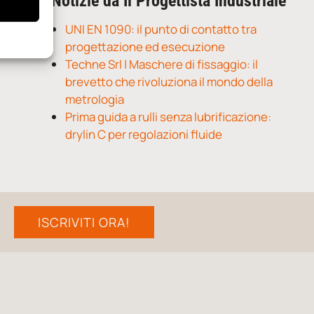
Notizie da Il Progettista Industriale
UNI EN 1090: il punto di contatto tra
progettazione ed esecuzione
Techne Srl | Maschere di fissaggio: il
brevetto che rivoluziona il mondo della
metrologia
Prima guida a rulli senza lubrificazione:
drylin C per regolazioni fluide
ISCRIVITI ORA!