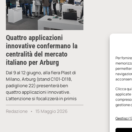
Quattro applicazioni
innovative confermano la
centralità del mercato
Per fornir
italiano per Arburg
memorizzar
permetterà
Dal 9 al 12 giugno, alla fiera Plast di
navigazion
Milano, Arburg (stand C101-D118,
acconsenti
padiglione 22) presenterà ben
Clicca qui
quattro applicazioni innovative.
applicate 
L’attenzione si focalizzerà in primis
compreso i
gestione d
Redazione
15 Maggio 2026
Gestisci 17