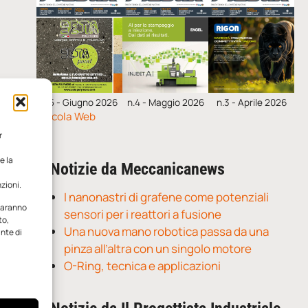
n.5 - Giugno 2026
n.4 - Maggio 2026
n.3 - Aprile 2026
Edicola Web
r
e la
Notizie da Meccanicanews
zioni.
I nanonastri di grafene come potenziali
 saranno
sensori per i reattori a fusione
to,
Una nuova mano robotica passa da una
ante di
pinza all’altra con un singolo motore
O-Ring, tecnica e applicazioni