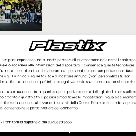
nuc della
sformare le
ggi nelle
e le migliori esperienze, noi e i nostri partner utilizziamo tecnologie come i cookie pe
di domani
e e/o accedere alle informazioni del dispositivo. Il consenso a queste tecnologie
 a noi e ai nostri partner di elaborare dati personali come il comportamento durant
e 23 maggio la prima
e o gli ID univoci su questo sito e di mostrare annunci (non) personalizzati. Non
impiadi Fanuc della
re o ritirare il consenso può influire negativamente su alcune caratteristiche e fun
rso di robotica
 sotto per acconsentire a quanto sopra o per fare scelte dettagliate. Le tue scelte
rivolge agli
solamente a questo sito. È possibile modificare le impostazioni in qualsiasi momen
l ritiro del consenso, utilizzando i pulsanti della Cookie Policy o cliccando sul puls
Maggio 2023
el consenso nella parte inferiore dello schermo.
71 fornitori
Per saperne di più su questi scopi