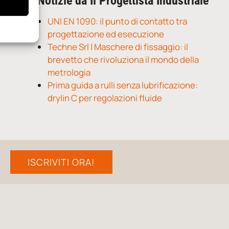
Notizie da Il Progettista Industriale
UNI EN 1090: il punto di contatto tra
progettazione ed esecuzione
Techne Srl | Maschere di fissaggio: il
brevetto che rivoluziona il mondo della
metrologia
Prima guida a rulli senza lubrificazione:
drylin C per regolazioni fluide
ISCRIVITI ORA!