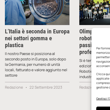
L’Italia è seconda in Europa
Olimpiadi Fa
nei settori gomma e
robotica: tra
plastica
passioni di o
Per fornir
professioni 
memorizzar
Il nostro Paese si posiziona al
permetterà
secondo posto in Europa, solo dopo
Si è tenuta il 22 
navigazion
la Germania, per numero di unità
edizione delle Ol
acconsenti
locali, fatturato e valore aggiunto nel
Robotica: il conco
Clicca qui
settore
industriale che si 
applicate 
compreso i
Redazione
22 Settembre 2023
Redazione
25 
gestione d
Gestisci 17