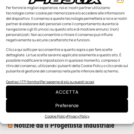
Per fornire le migliori esperienze, noi e i nostri partner utilizziamo
tecnologie come i cookie per memorizzare e/o accedere alle informazioni
del dispositivo. Il consenso a queste tecnologie permetterà a noi e ai nostri
partner di elaborare dati personali come il comportamento durante la
navigazione o gli ID univoci su questo sito e di mostrare annunci (non)
personalizzati. Non acconsentire o ritirare il consenso può influire
negativamente su alcune caratteristiche e funzioni.
n.5 - Giugno 2026
n.4 - Maggio 2026
n.3 - Aprile 2026
Edicola Web
Clicca qui sotto per acconsentire a quanto sopra o per fare scelte
dettagliate. Le tue scelte saranno applicate solamente a questo sito. È
possibile modificare le impostazioni in qualsiasi momento, compreso il
ritiro del consenso, utilizzando i pulsanti della Cookie Policy o cliccando sul
Notizie da Meccanicanews
pulsante di gestione del consenso nella parte inferiore dello schermo.
I nanonastri di grafene come potenziali sensori per i
Gestisci 1771 fornitori
Per saperne di più su questi scopi
reattori a fusione
ACCETTA
Una nuova mano robotica passa da una pinza all’altra
con un singolo motore
Preferenze
O-Ring, tecnica e applicazioni
Cookie Policy
Privacy Policy
Notizie da Il Progettista Industriale