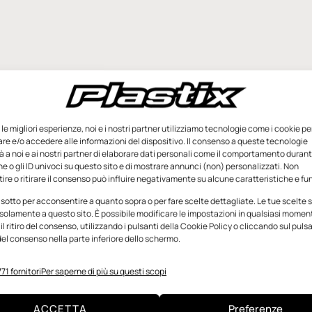
e le migliori esperienze, noi e i nostri partner utilizziamo tecnologie come i cookie pe
e e/o accedere alle informazioni del dispositivo. Il consenso a queste tecnologie
 a noi e ai nostri partner di elaborare dati personali come il comportamento durant
e o gli ID univoci su questo sito e di mostrare annunci (non) personalizzati. Non
re o ritirare il consenso può influire negativamente su alcune caratteristiche e fun
 sotto per acconsentire a quanto sopra o per fare scelte dettagliate. Le tue scelte
solamente a questo sito. È possibile modificare le impostazioni in qualsiasi momen
l ritiro del consenso, utilizzando i pulsanti della Cookie Policy o cliccando sul puls
el consenso nella parte inferiore dello schermo.
71 fornitori
Per saperne di più su questi scopi
ACCETTA
Preferenze