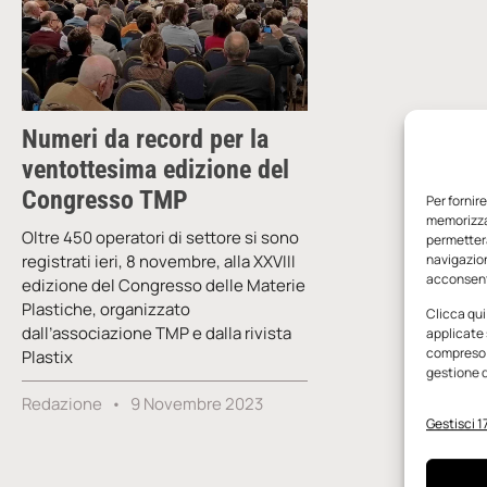
Numeri da record per la
ventottesima edizione del
Congresso TMP
Per fornir
memorizzar
Oltre 450 operatori di settore si sono
permetterà
registrati ieri, 8 novembre, alla XXVIII
navigazion
acconsenti
edizione del Congresso delle Materie
Plastiche, organizzato
Clicca qui
dall’associazione TMP e dalla rivista
applicate 
compreso i
Plastix
gestione d
Redazione
9 Novembre 2023
Gestisci 17