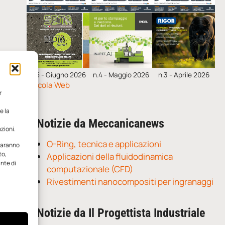
n.5 - Giugno 2026
n.4 - Maggio 2026
n.3 - Aprile 2026
Edicola Web
r
e la
Notizie da Meccanicanews
zioni.
O-Ring, tecnica e applicazioni
 saranno
to,
Applicazioni della fluidodinamica
ante di
computazionale (CFD)
Rivestimenti nanocompositi per ingranaggi
Notizie da Il Progettista Industriale