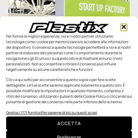
Per fornire le migliori esperienze, noi e i nostri partner utilizziamo
tecnologie come i cookie per memorizzare e/o accedere alle informazioni
del dispositivo. Il consenso a queste tecnologie permetterà a noi e ai nostri
partner di elaborare dati personali come il comportamento durante la
navigazione o gli ID univoci su questo sito e di mostrare annunci (non)
personalizzati. Non acconsentire o ritirare il consenso può influire
negativamente su alcune caratteristiche e funzioni.
Clicca qui sotto per acconsentire a quanto sopra o per fare scelte
dettagliate. Le tue scelte saranno applicate solamente a questo sito. È
possibile modificare le impostazioni in qualsiasi momento, compreso il
Mecspe torna a Bologna puntando su innovazione,
ritiro del consenso, utilizzando i pulsanti della Cookie Policy o cliccando sul
sostenibilità e formazione
pulsante di gestione del consenso nella parte inferiore dello schermo.
L’innovazione sempre al centro, guidata dalle nuove
Gestisci 1771 fornitori
Per saperne di più su questi scopi
generazioni per plasmare il manifatturiero di domani. È con
uno sguardo al futuro che si aprirà la 23a
ACCETTA
Redazione
19 Dicembre 2023
Preferenze