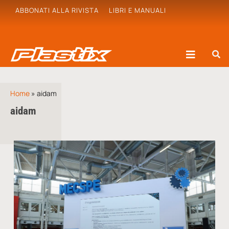
ABBONATI ALLA RIVISTA
LIBRI E MANUALI
Home
»
aidam
aidam