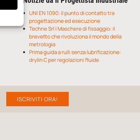
Notizie da Il Progettista Industriale
UNI EN 1090: il punto di contatto tra
progettazione ed esecuzione
Techne Srl | Maschere di fissaggio: il
brevetto che rivoluziona il mondo della
metrologia
Prima guida a rulli senza lubrificazione:
drylin C per regolazioni fluide
ISCRIVITI ORA!