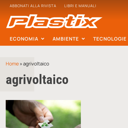
ABBONATI ALLA RIVISTA
LIBRI E MANUALI
ECONOMIA
AMBIENTE
TECNOLOGIE
Home
»
agrivoltaico
agrivoltaico