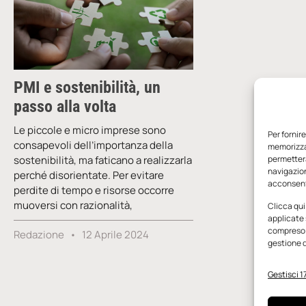
PMI e sostenibilità, un
passo alla volta
Le piccole e micro imprese sono
Per fornir
consapevoli dell’importanza della
memorizzar
sostenibilità, ma faticano a realizzarla
permetterà
navigazion
perché disorientate. Per evitare
acconsenti
perdite di tempo e risorse occorre
muoversi con razionalità,
Clicca qui
applicate 
compreso i
Redazione
12 Aprile 2024
gestione d
Gestisci 17