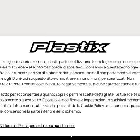
e le migliori esperienze, noi e i nostri partner utilizziamo tecnologie come i cookie pe
e e/o accedere alle informazioni del dispositivo. Il consenso a queste tecnologie
 a noi e ai nostri partner di elaborare dati personali come il comportamento durant
e o gli ID univoci su questo sito e di mostrare annunci (non) personalizzati. Non
re o ritirare il consenso può influire negativamente su alcune caratteristiche e fun
 sotto per acconsentire a quanto sopra o per fare scelte dettagliate. Le tue scelte
solamente a questo sito. È possibile modificare le impostazioni in qualsiasi momen
l ritiro del consenso, utilizzando i pulsanti della Cookie Policy o cliccando sul puls
el consenso nella parte inferiore dello schermo.
71 fornitori
Per saperne di più su questi scopi