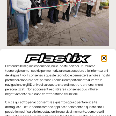
“Casa Corepla” e “Magicamente Plastica” fanno
tappa a Rieti
Proseguono le attività del Consorzio Nazionale per la
Per fornire le migliori esperienze, noi e i nostri partner utilizziamo
Raccolta, il Riciclo e il Recupero degli Imballaggi in Plastica al
tecnologie come i cookie per memorizzare e/o accedere alle informazioni
del dispositivo. Il consenso a queste tecnologie permetterà a noi e ai nostri
fine di sensibilizzare i cittadini di
partner di elaborare dati personali come il comportamento durante la
navigazione o gli ID univoci su questo sito e di mostrare annunci (non)
Redazione
18 Aprile 2024
personalizzati. Non acconsentire o ritirare il consenso può influire
negativamente su alcune caratteristiche e funzioni.
Clicca qui sotto per acconsentire a quanto sopra o per fare scelte
dettagliate. Le tue scelte saranno applicate solamente a questo sito. È
possibile modificare le impostazioni in qualsiasi momento, compreso il
SFOGLIA LA RIVISTA