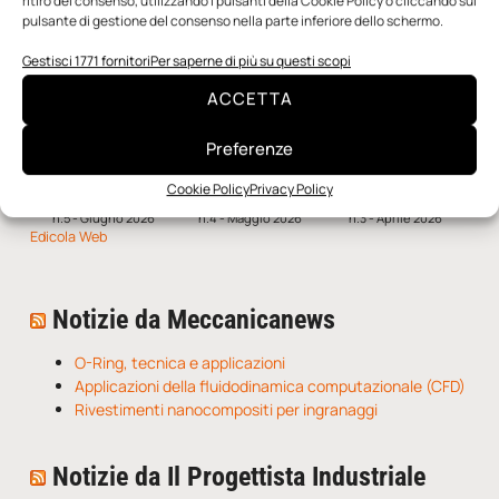
ritiro del consenso, utilizzando i pulsanti della Cookie Policy o cliccando sul
pulsante di gestione del consenso nella parte inferiore dello schermo.
Gestisci 1771 fornitori
Per saperne di più su questi scopi
ACCETTA
Preferenze
Cookie Policy
Privacy Policy
n.5 - Giugno 2026
n.4 - Maggio 2026
n.3 - Aprile 2026
Edicola Web
Notizie da Meccanicanews
O-Ring, tecnica e applicazioni
Applicazioni della fluidodinamica computazionale (CFD)
Rivestimenti nanocompositi per ingranaggi
Notizie da Il Progettista Industriale