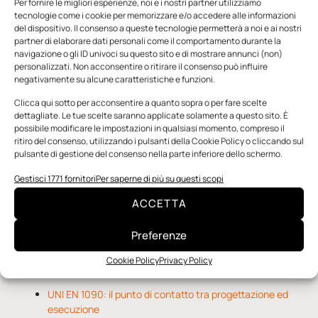
Per fornire le migliori esperienze, noi e i nostri partner utilizziamo
tecnologie come i cookie per memorizzare e/o accedere alle informazioni
del dispositivo. Il consenso a queste tecnologie permetterà a noi e ai nostri
partner di elaborare dati personali come il comportamento durante la
navigazione o gli ID univoci su questo sito e di mostrare annunci (non)
personalizzati. Non acconsentire o ritirare il consenso può influire
negativamente su alcune caratteristiche e funzioni.
n.5 - Giugno 2026
n.4 - Maggio 2026
n.3 - Aprile 2026
Edicola Web
Clicca qui sotto per acconsentire a quanto sopra o per fare scelte
dettagliate. Le tue scelte saranno applicate solamente a questo sito. È
possibile modificare le impostazioni in qualsiasi momento, compreso il
ritiro del consenso, utilizzando i pulsanti della Cookie Policy o cliccando sul
Notizie da Meccanicanews
pulsante di gestione del consenso nella parte inferiore dello schermo.
Una nuova mano robotica passa da una pinza all’altra
Gestisci 1771 fornitori
Per saperne di più su questi scopi
con un singolo motore
ACCETTA
O-Ring, tecnica e applicazioni
Applicazioni della fluidodinamica computazionale (CFD)
Preferenze
Cookie Policy
Privacy Policy
Notizie da Il Progettista Industriale
UNI EN 1090: il punto di contatto tra progettazione ed
esecuzione