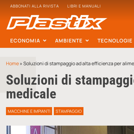
ABBONATI ALLA RIVISTA
LIBRI E MANUALI
ECONOMIA
AMBIENTE
TECNOLOGIE
Home
»
Soluzioni di stampaggio ad alta efficienza per ali
Soluzioni di stampaggi
medicale
MACCHINE E IMPIANTI
STAMPAGGIO