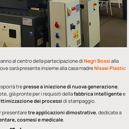
ranno al centro della partecipazione di
Negri Bossi
alla
dove sarà presente insieme alla casa madre
Nissei Plastic
 esporrà tre
presse a iniezione di nuova generazione
,
e, già pronte per i requisiti della
fabbrica intelligente
e
ttimizzazione dei processi
di stampaggio.
er presentare
tre applicazioni dimostrative
, dedicate a
entare, cosmesi e medicale
.