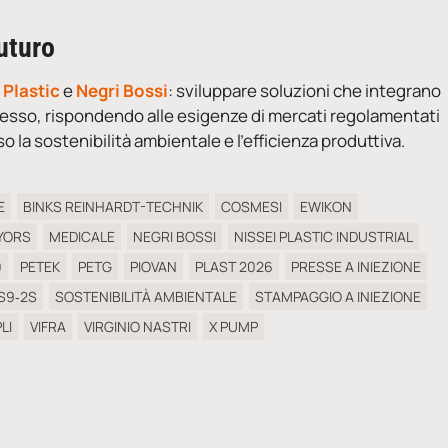
futuro
 Plastic
e
Negri Bossi
: sviluppare soluzioni che integrano
cesso, rispondendo alle esigenze di mercati regolamentati
la sostenibilità ambientale e l’efficienza produttiva.
E
BINKS REINHARDT-TECHNIK
COSMESI
EWIKON
YORS
MEDICALE
NEGRI BOSSI
NISSEI PLASTIC INDUSTRIAL
0
PETEK
PETG
PIOVAN
PLAST 2026
PRESSE A INIEZIONE
S9‑2S
SOSTENIBILITÀ AMBIENTALE
STAMPAGGIO A INIEZIONE
LI
VIFRA
VIRGINIO NASTRI
X PUMP