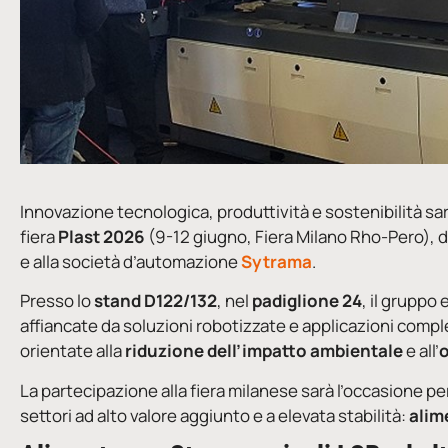
Innovazione tecnologica, produttività e sostenibilità sa
fiera
Plast 2026
(9-12 giugno, Fiera Milano Rho-Pero), 
e alla società d’automazione
Sytrama
.
Presso lo
stand D122/132
, nel
padiglione 24
, il gruppo
affiancate da soluzioni robotizzate e applicazioni complet
orientate alla
riduzione dell’impatto ambientale
e all’
o
La partecipazione alla fiera milanese sarà l’occasione p
settori ad alto valore aggiunto e a elevata stabilità:
alim