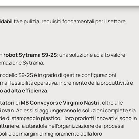
itamente per ottimizzare il
bilanciamento del flusso
e
dabilità e pulizia: requisiti fondamentali per il settore
on
robot Sytrama S9
‑
2S
: una soluzione ad alto valore
tomazione Sytrama.
l modello S9‑2S è in grado di gestire configurazioni
ma flessibilità operativa, incremento della produttività e
 ad alta efficienza
.
tatori
di
MB Conveyors
e
Virginio Nastri
, oltre alle
iovan
. Ad essi si aggiungeranno le soluzioni complete sia
de di stampaggio plastico. I loro prodotti innovativi sono in
turiere, aiutandole nell’organizzazione dei processi
oli e dei margini di miglioramento della loro