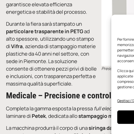
garantisce elevata efficienza
energetica e stabilità del processo.
Durante la fiera sarà stampato un
particolare trasparente in PETG
ad
alto spessore, utilizzando uno stampo
Per fornir
memorizzar
di
Vifra
, azienda di stampaggio materie
permetterà
plastiche da 40 anni nel settore, con
navigazion
sede in Piemonte. La soluzione
acconsenti
consente di ottenere pezzi privi di bolle
Pressa a iniezio
Clicca qui
e inclusioni, con trasparenza perfetta e
applicate 
compreso i
massima qualità superficiale.
gestione d
Medicale – Precisione e controllo del
Gestisci 17
Completa la gamma esposta la pressa
full electric
Nova
laminare di
Petek
, dedicata allo
stampaggio medicale
.
La macchina produrrà il corpo di una
siringa da 5 ml
medi