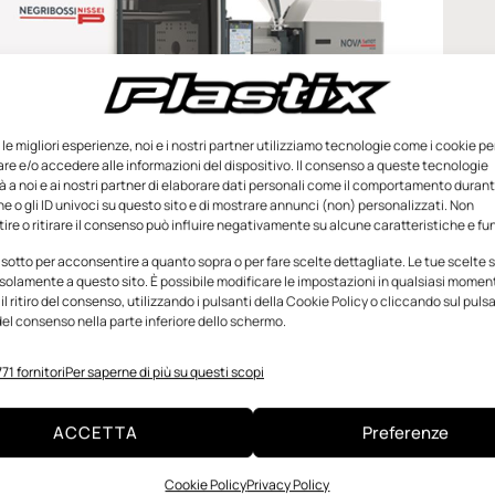
e le migliori esperienze, noi e i nostri partner utilizziamo tecnologie come i cookie pe
e e/o accedere alle informazioni del dispositivo. Il consenso a queste tecnologie
 a noi e ai nostri partner di elaborare dati personali come il comportamento durant
e o gli ID univoci su questo sito e di mostrare annunci (non) personalizzati. Non
re o ritirare il consenso può influire negativamente su alcune caratteristiche e fun
ne Nova5e110T H230
 sotto per acconsentire a quanto sopra o per fare scelte dettagliate. Le tue scelte
solamente a questo sito. È possibile modificare le impostazioni in qualsiasi momen
l ritiro del consenso, utilizzando i pulsanti della Cookie Policy o cliccando sul puls
el consenso nella parte inferiore dello schermo.
 processo
71 fornitori
Per saperne di più su questi scopi
5e80T H170
(784 kN), abbinata a una cappa per flusso
ACCETTA
Preferenze
ante uno stampo realizzato da
Ghilardi Stampi
, che
Cookie Policy
Privacy Policy