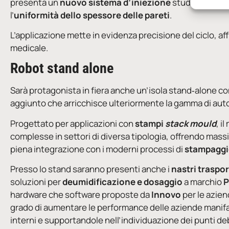
presenta un
nuovo sistema d’iniezione
studiato appos
l’
uniformità dello spessore delle pareti
.
L’applicazione mette in evidenza precisione del ciclo, affi
medicale.
Robot stand alone
Sarà protagonista in fiera anche un’isola stand‑alone c
aggiunto che arricchisce ulteriormente la gamma di au
Progettato per applicazioni con
stampi
stack mould
, i
complesse in settori di diversa tipologia, offrendo massi
piena integrazione con i moderni processi di
stampaggio
Presso lo stand saranno presenti anche i
nastri traspor
soluzioni per
deumidificazione e dosaggio
a marchio
P
hardware che software proposte da
Innovo
per le azien
grado di aumentare le performance delle aziende manifat
interni e supportandole nell’individuazione dei punti deb