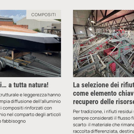
COMPOSITI
… a tutta natura!
La selezione dei rifiu
come elemento chiave
trutturale e leggerezza hanno
recupero delle risors
mpia diffusione dell’alluminio
li compositi rinforzati con
Per tradizione, i rifiuti residui
onio nel comparto degli articoli
sempre considerati il flusso fi
lto fabbisogno
scarto: il materiale che riman
raccolta differenziata, destin