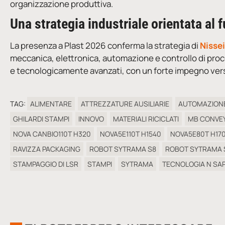
organizzazione produttiva.
Una strategia industriale orientata al 
La presenza a Plast 2026 conferma la strategia di
Nissei
meccanica, elettronica, automazione e controllo di pro
e tecnologicamente avanzati, con un forte impegno verso 
TAG:
ALIMENTARE
ATTREZZATURE AUSILIARIE
AUTOMAZION
GHILARDI STAMPI
INNOVO
MATERIALI RICICLATI
MB CONVE
NOVA CANBIO110T H320
NOVA5E110T H1540
NOVA5E80T H17
RAVIZZA PACKAGING
ROBOT SYTRAMA S8
ROBOT SYTRAMA 
STAMPAGGIO DI LSR
STAMPI
SYTRAMA
TECNOLOGIA N SAP