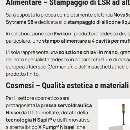
Alimentare – Stampaggio di LSR ad alt
Sarà esposta la pressa completamente elettrica
Nova5e
Sytrama S8
e dedicata allo
stampaggio di silicone liq
In collaborazione con
Ewikon
, produttore tedesco di si
particolare, uno
stampo alimentare a 4 cavità per muf
L’isola rappresenta una
soluzione chiavi in mano
, gra
dal noto specialista tedesco in apparecchiature di dos
europea a Kierspe (Germania), e dell’insacchettatrice d
prodotto finito.
Cosmesi – Qualità estetica e materiali 
Per il settore cosmetico sarà
protagonista la
pressa servoidraulica
Nissei
da 110 tonnellate, dotata della
tecnologia N Sapli®
e dell’innovativo
sistema ibrido
X Pump® Nissei
, che