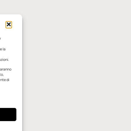
r
e la
zioni.
 saranno
to,
ante di