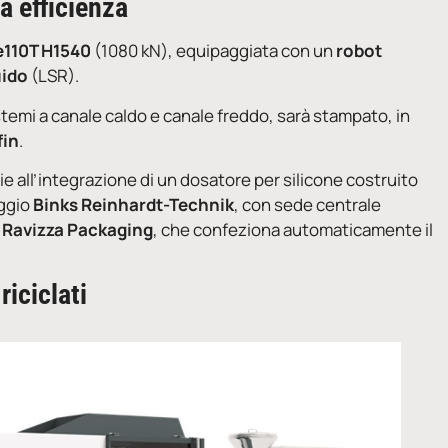
a efficienza
110T H1540
(1080 kN), equipaggiata con un
robot
uido
(LSR).
stemi a canale caldo e canale freddo, sarà stampato, in
fin
.
zie all’integrazione di un dosatore per silicone costruito
aggio
Binks Reinhardt-Technik
, con sede centrale
i
Ravizza Packaging
, che confeziona automaticamente il
riciclati