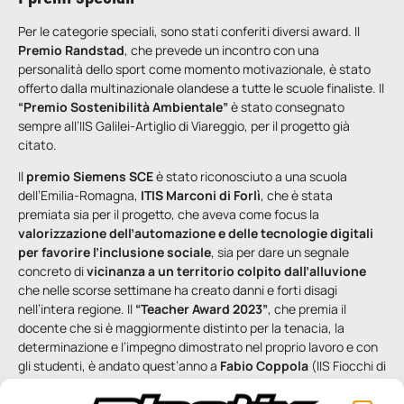
Per le categorie speciali, sono stati conferiti diversi award. Il
Premio Randstad
, che prevede un incontro con una
personalità dello sport come momento motivazionale, è stato
offerto dalla multinazionale olandese a tutte le scuole finaliste. Il
“Premio Sostenibilità Ambientale”
è stato consegnato
sempre all’IIS Galilei-Artiglio di Viareggio, per il progetto già
citato.
Il
premio Siemens SCE
è stato riconosciuto a una scuola
dell’Emilia-Romagna,
ITIS Marconi di Forlì
, che è stata
premiata sia per il progetto, che aveva come focus la
valorizzazione dell’automazione e delle tecnologie digitali
per favorire l’inclusione sociale
, sia per dare un segnale
concreto di
vicinanza a un territorio colpito dall’alluvione
che nelle scorse settimane ha creato danni e forti disagi
nell’intera regione. Il
“Teacher Award 2023”
, che premia il
docente che si è maggiormente distinto per la tenacia, la
determinazione e l’impegno dimostrato nel proprio lavoro e con
gli studenti, è andato quest’anno a
Fabio Coppola
(IIS Fiocchi di
Lecco e ITS Lombardia Meccatronica), mentre ad aggiudicarsi il
premio “Comunicazione”
è stato il progetto “Supervisione