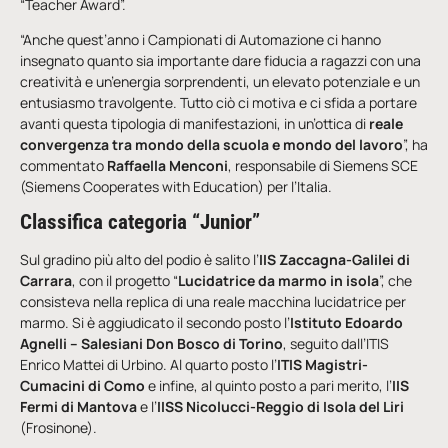
“Teacher Award”.
“Anche quest’anno i Campionati di Automazione ci hanno
insegnato quanto sia importante dare fiducia a ragazzi con una
creatività e un’energia sorprendenti, un elevato potenziale e un
entusiasmo travolgente. Tutto ciò ci motiva e ci sfida a portare
avanti questa tipologia di manifestazioni, in un’ottica di
reale
convergenza tra mondo della scuola e mondo del lavoro
”, ha
commentato
Raffaella Menconi
, responsabile di Siemens SCE
(Siemens Cooperates with Education) per l’Italia.
Classifica categoria “Junior”
Sul gradino più alto del podio è salito l’
IIS Zaccagna-Galilei di
Carrara
, con il progetto “
Lucidatrice da marmo in isola
”, che
consisteva nella replica di una reale macchina lucidatrice per
marmo. Si è aggiudicato il secondo posto l’
Istituto Edoardo
Agnelli – Salesiani Don Bosco di Torino
, seguito dall’ITIS
Enrico Mattei di Urbino. Al quarto posto l’
ITIS Magistri-
Cumacini di Como
e infine, al quinto posto a pari merito, l’
IIS
Fermi di Mantova
e l’
IISS Nicolucci-Reggio di Isola del Liri
(Frosinone).