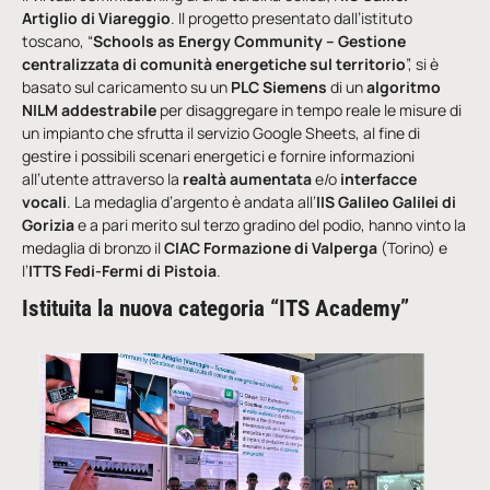
Artiglio di Viareggio
. Il progetto presentato dall’istituto
toscano, “
Schools as Energy Community – Gestione
centralizzata di comunità energetiche sul territorio
”, si è
basato sul caricamento su un
PLC Siemens
di un
algoritmo
NILM addestrabile
per disaggregare in tempo reale le misure di
un impianto che sfrutta il servizio Google Sheets, al fine di
gestire i possibili scenari energetici e fornire informazioni
all’utente attraverso la
realtà aumentata
e/o
interfacce
vocali
. La medaglia d’argento è andata all’
IIS Galileo Galilei di
Gorizia
e a pari merito sul terzo gradino del podio, hanno vinto la
medaglia di bronzo il
CIAC Formazione di Valperga
(Torino) e
l’
ITTS Fedi-Fermi di Pistoia
.
Istituita la nuova categoria “ITS Academy”