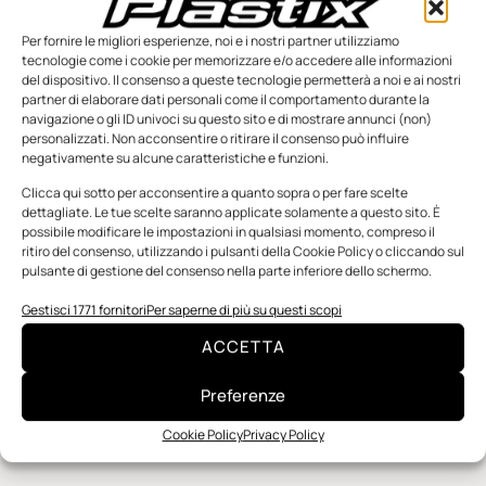
canali irrigazione” dell’
AFGP Centro Bonsignori di Remedello
Per fornire le migliori esperienze, noi e i nostri partner utilizziamo
(Brescia), che ha dimostrato quanto sia importante sapere
tecnologie come i cookie per memorizzare e/o accedere alle informazioni
presentare ed esporre bene le buone idee. Infine, è stato
del dispositivo. Il consenso a queste tecnologie permetterà a noi e ai nostri
assegnato il
premio Regione
al progetto migliore per ciascuna
partner di elaborare dati personali come il comportamento durante la
delle 17 regioni partecipanti.
navigazione o gli ID univoci su questo sito e di mostrare annunci (non)
personalizzati. Non acconsentire o ritirare il consenso può influire
negativamente su alcune caratteristiche e funzioni.
TAG:
AFGP CENTRO BONSIGNORI DI REMEDELLO
Clicca qui sotto per acconsentire a quanto sopra o per fare scelte
AUTOMAZIONE
CAMPIONATI DI AUTOMAZIONE SIEMENS
dettagliate. Le tue scelte saranno applicate solamente a questo sito. È
possibile modificare le impostazioni in qualsiasi momento, compreso il
DIGITAL EXPERIENCE CENTER (DEX)
DIGITAL TWIN
ritiro del consenso, utilizzando i pulsanti della Cookie Policy o cliccando sul
FABIO COPPOLA
IIS GALILEI-ARTIGLIO DI VIAREGGIO
pulsante di gestione del consenso nella parte inferiore dello schermo.
IIS ZACCAGNA-GALILEI DI CARRARA
Gestisci 1771 fornitori
Per saperne di più su questi scopi
ITI GUGLIELMO MARCONI DI DALMINE
ACCETTA
ITIS MARCONI DI FORLÌ
ITS LOMBARDIA MECCATRONICA
RAFFAELLA MENCONI
SIEMENS
Preferenze
Cookie Policy
Privacy Policy