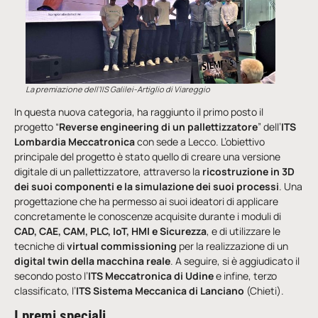
La premiazione dell’IIS Galilei-Artiglio di Viareggio
In questa nuova categoria, ha raggiunto il primo posto il
progetto “
Reverse engineering di un pallettizzatore
” dell’
ITS
Lombardia Meccatronica
con sede a Lecco. L’obiettivo
principale del progetto è stato quello di creare una versione
digitale di un pallettizzatore, attraverso la
ricostruzione in 3D
dei suoi componenti e la simulazione dei suoi processi
. Una
progettazione che ha permesso ai suoi ideatori di applicare
concretamente le conoscenze acquisite durante i moduli di
CAD, CAE, CAM, PLC, IoT, HMI e Sicurezza
, e di utilizzare le
tecniche di
virtual commissioning
per la realizzazione di un
digital twin
della macchina reale
. A seguire, si è aggiudicato il
secondo posto l’
ITS Meccatronica di Udine
e infine, terzo
classificato, l’
ITS Sistema Meccanica di Lanciano
(Chieti).
I premi speciali