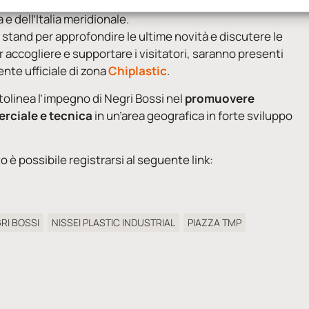
ecialisti e operatori del settore delle materie plastiche,
 e dell’Italia meridionale.
 lo stand per approfondire le ultime novità e discutere le
r accogliere e supportare i visitatori, saranno presenti
ente ufficiale di zona
Chiplastic
.
tolinea l’impegno di Negri Bossi nel
promuovere
erciale e tecnica
in un’area geografica in forte sviluppo
o è possibile registrarsi al seguente link:
RI BOSSI
NISSEI PLASTIC INDUSTRIAL
PIAZZA TMP