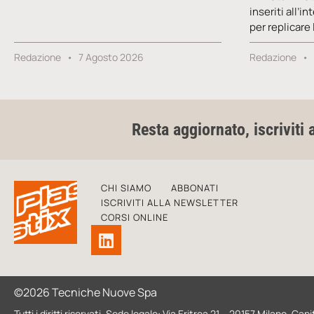
inseriti all’i
per replicare
Redazione
7 Agosto 2026
Redazione
Resta aggiornato, iscriviti 
CHI SIAMO
ABBONATI
ISCRIVITI ALLA NEWSLETTER
CORSI ONLINE
©2026 Tecniche Nuove Spa
Tutti i diritti riservati. Sede legale: Via Eritrea 21 – 20157 Milano. 