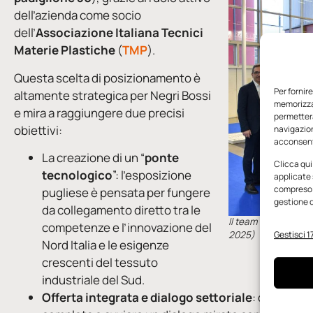
dell’azienda come socio
dell’
Associazione Italiana Tecnici
Materie Plastiche
(
TMP
).
Questa scelta di posizionamento è
Per fornir
altamente strategica per Negri Bossi
memorizzar
e mira a raggiungere due precisi
permetterà
obiettivi:
navigazion
acconsenti
La creazione di un “
ponte
Clicca qui
tecnologico
”: l’esposizione
applicate 
compreso i
pugliese è pensata per fungere
gestione d
da collegamento diretto tra le
Il team di Negri Bo
competenze e l’innovazione del
Gestisci 17
2025)
Nord Italia e le esigenze
crescenti del tessuto
industriale del Sud.
Offerta integrata e dialogo settoriale
: dalla “Pi