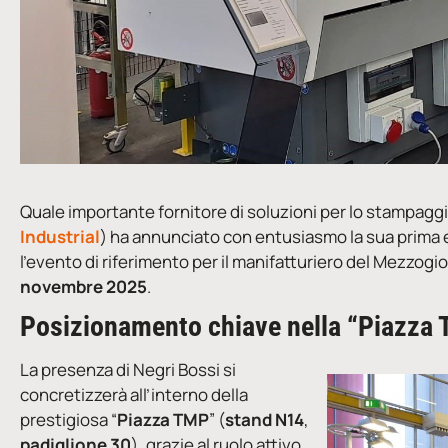
Quale importante fornitore di soluzioni per lo stampaggi
Industrial
) ha annunciato con entusiasmo la sua prima e
l’evento di riferimento per il manifatturiero del Mezzogi
novembre 2025
.
Posizionamento chiave nella “Piazza
La presenza di Negri Bossi si
concretizzerà all’interno della
prestigiosa “
Piazza TMP
” (
stand N14
,
padiglione 30
), grazie al ruolo attivo