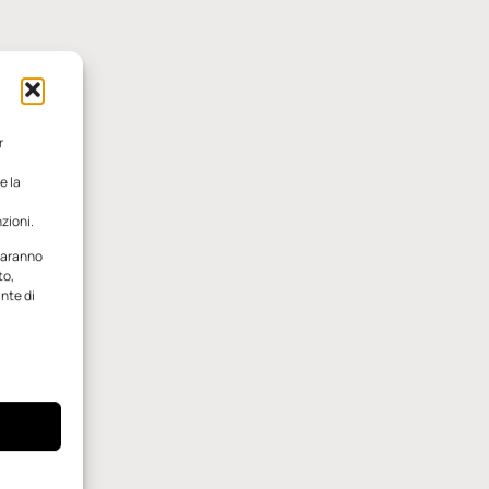
r
e la
zioni.
 saranno
to,
ante di