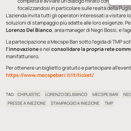
completa e avviare un dialogo mirato con tecnici, sp
focalizzandosi in particolare sulle realtà della Puglia
L’azienda invita tutti gli operatori interessati a visitare
soluzioni di stampaggio più adatte alle loro esigenze. Pe
Lorenzo Del Bianco
, area manager di Negri Bossi, e l’ag
La partecipazione a Mecspe Bari sotto l’egida di TMP sot
l’innovazione
e nel
consolidare la propria rete comm
manifatturiero.
Per ottenere un biglietto gratuito e partecipare all’event
https://www.mecspebari.it/it/ticket/
TAG:
CHIPLASTIC
LORENZO DEL BIANCO
MECSPE BARI
NEG
PRESSE A INIEZIONE
STAMPAGGIO A INIEZIONE
TMP