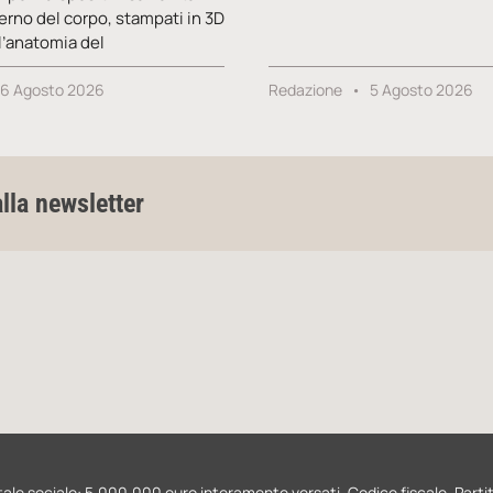
nterno del corpo, stampati in 3D
 l’anatomia del
6 Agosto 2026
Redazione
5 Agosto 2026
alla newsletter
Capitale sociale: 5.000.000 euro interamente versati. Codice fiscale, Part