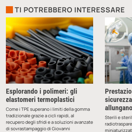
TI POTREBBERO INTERESSARE
Esplorando i polimeri: gli
Prestazio
elastomeri termoplastici
sicurezza
allungano
Come i TPE superano i limiti della gomma
tradizionale grazie a cicli rapidi, al
Sterili e ster
recupero degli sfridi e a soluzioni avanzate
radiotrasparen
di sovrastampaggio di Giovanni
miniaturizzati