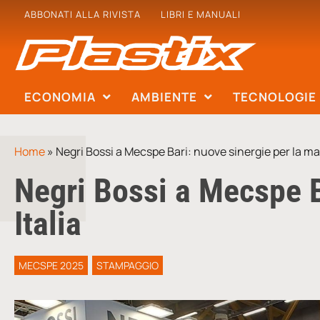
ABBONATI ALLA RIVISTA
LIBRI E MANUALI
ECONOMIA
AMBIENTE
TECNOLOGIE
Home
»
Negri Bossi a Mecspe Bari: nuove sinergie per la man
Negri Bossi a Mecspe B
Italia
MECSPE 2025
STAMPAGGIO