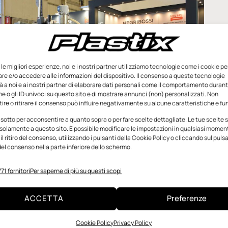
e le migliori esperienze, noi e i nostri partner utilizziamo tecnologie come i cookie pe
e e/o accedere alle informazioni del dispositivo. Il consenso a queste tecnologie
 a noi e ai nostri partner di elaborare dati personali come il comportamento durant
e o gli ID univoci su questo sito e di mostrare annunci (non) personalizzati. Non
re o ritirare il consenso può influire negativamente su alcune caratteristiche e fun
 sotto per acconsentire a quanto sopra o per fare scelte dettagliate. Le tue scelte
solamente a questo sito. È possibile modificare le impostazioni in qualsiasi momen
l ritiro del consenso, utilizzando i pulsanti della Cookie Policy o cliccando sul puls
el consenso nella parte inferiore dello schermo.
ssi all’ultima edizione della fiera Mecspe di Bologna (5-7 marzo
71 fornitori
Per saperne di più su questi scopi
ACCETTA
Preferenze
azza TMP”, Negri Bossi intende presentare la sua offerta
Cookie Policy
Privacy Policy