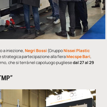
o a iniezione,
Negri Bossi
(Gruppo
Nissei Plastic
 strategica partecipazione alla fiera
Mecspe Bari
,
orno, che si terrà nel capoluogo pugliese
dal 27 al 29
 TMP”